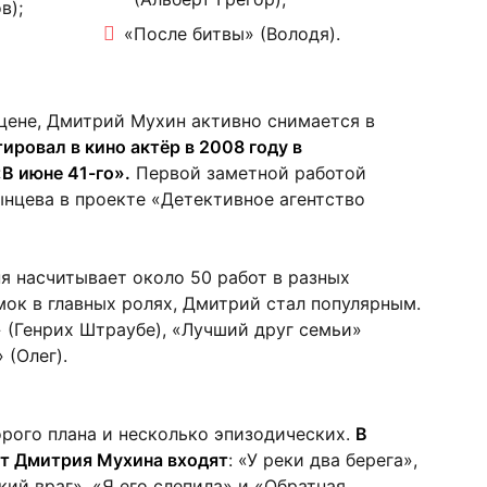
в);
«После битвы» (Володя).
цене, Дмитрий Мухин активно снимается в
ировал в кино актёр в 2008 году в
В июне 41-го».
Первой заметной работой
нцева в проекте «Детективное агентство
я насчитывает около 50 работ в разных
мок в главных ролях, Дмитрий стал популярным.
 (Генрих Штраубе), «Лучший друг семьи»
 (Олег).
орого плана и несколько эпизодических.
В
от Дмитрия Мухина входят
: «У реки два берега»,
ий враг», «Я его слепила» и «Обратная