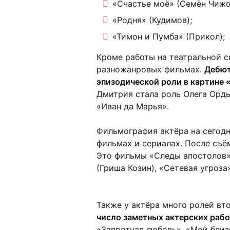
«Счастье моё» (Семён Чижо
«Родня» (Кудимов);
«Тимон и Пумба» (Прикол);
Кроме работы на театральной с
разножанровых фильмах.
Дебют
эпизодической роли в картине «
Дмитрия стала роль Олега Орды
«Иван да Марья».
Фильмография актёра на сегодн
фильмах и сериалах. После съё
Это фильмы «Следы апостолов»
(Гриша Козин), «Сетевая угроза»
Также у актёра много ролей вт
число заметных актерских раб
«Запретная любовь», «Мой близк