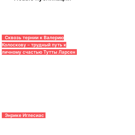
Сквозь тернии к Валерию
Колоскову – трудный путь к
личному счастью Тутты Ларсен
Энрике Иглесиас