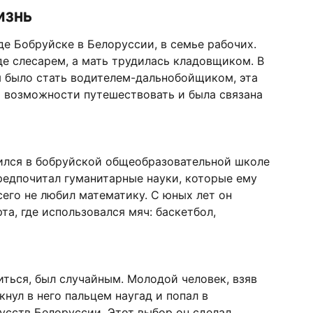
изнь
е Бобруйске в Белоруссии, в семье рабочих.
де слесарем, а мать трудилась кладовщиком. В
м было стать водителем-дальнобойщиком, эта
а возможности путешествовать и была связана
чился в бобруйской общеобразовательной школе
редпочитал гуманитарные науки, которые ему
сего не любил математику. С юных лет он
а, где использовался мяч: баскетбол,
иться, был случайным. Молодой человек, взяв
кнул в него пальцем наугад и попал в
сств Белоруссии. Этот выбор он сделал