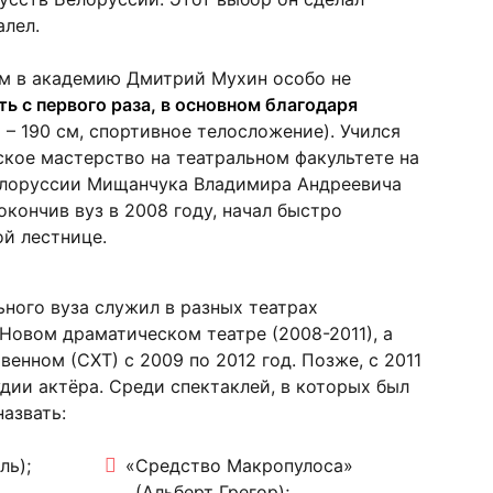
алел.
ам в академию Дмитрий Мухин особо не
ть с первого раза, в основном благодаря
– 190 см, спортивное телосложение). Учился
кое мастерство на театральном факультете на
елоруссии Мищанчука Владимира Андреевича
окончив вуз в 2008 году, начал быстро
ой лестнице.
ьного вуза служил в разных театрах
 Новом драматическом театре (2008-2011), а
енном (СХТ) с 2009 по 2012 год. Позже, с 2011
удии актёра. Среди спектаклей, в которых был
азвать:
ль);
«Средство Макропулоса»
(Альберт Грегор);