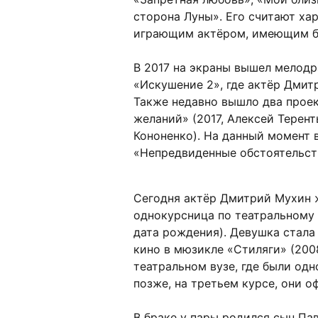
сторона Луны». Его считают ха
играющим актёром, имеющим б
В 2017 на экраны вышел мелодр
«Искушение 2», где актёр Дмит
Также недавно вышло два проек
желаний» (2017, Алексей Терент
Кононенко). На данный момент 
«Непредвиденные обстоятельст
Сегодня актёр Дмитрий Мухин ж
однокурсница по театральному в
дата рождения). Девушка стала
кино в мюзикле «Стиляги» (200
театральном вузе, где были од
позже, на третьем курсе, они 
В браке у пары родился сын Па