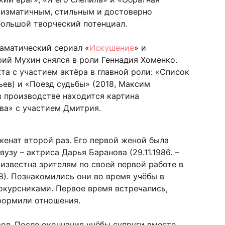
ризматичным, стильным и достоверно
ольшой творческий потенциал.
аматический сериал «
Искушение
» и
рий Мухин снялся в роли Геннадия Хоменко.
та с участием актёра в главной роли: «Список
ьев) и «Поезд судьбы» (2018, Максим
в производстве находится картина
ва» с участием Дмитрия.
енат второй раз. Его первой женой была
узу – актриса Дарья Баранова (29.11.1986. –
 известна зрителям по своей первой работе в
8). Познакомились они во время учёбы в
нокурсниками. Первое время встречались,
оформили отношения.
вел. После окончания учёбы супруги вместе