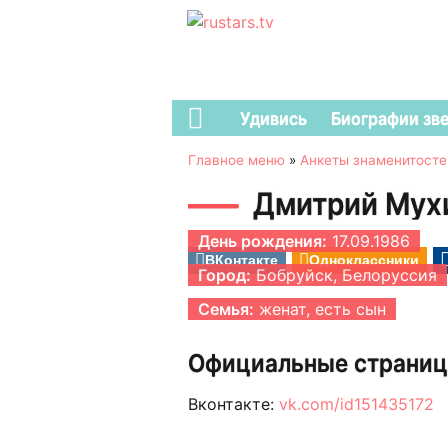
Удивись
Биографии зв
Главное меню
»
Анкеты знаменитосте
Дмитрий Мух
День рождения:
17.09.1986
ВКонтакте
Одноклассники
Город:
Бобруйск, Белоруссия
Семья:
женат, есть сын
Официальные страниц
Вконтакте:
vk.com/id151435172