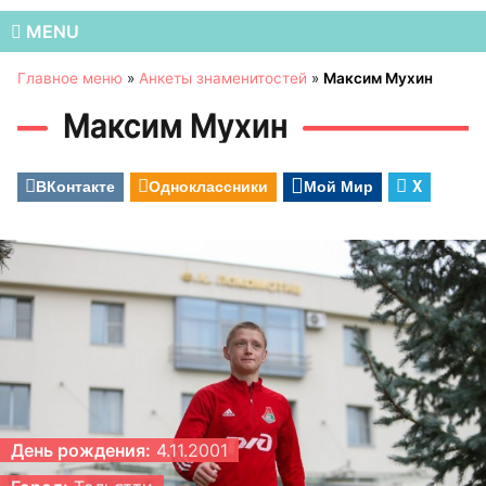
MENU
Главное меню
»
Анкеты знаменитостей
»
Максим Мухин
Максим Мухин
ВКонтакте
Одноклассники
Мой Мир
X
День рождения:
4.11.2001