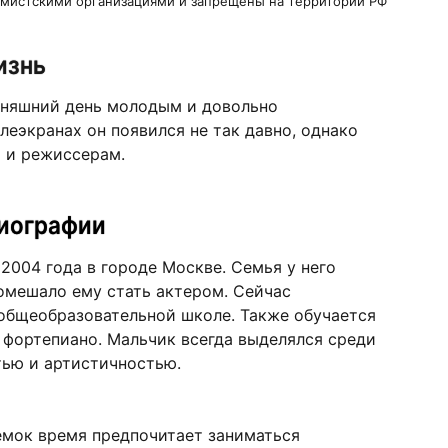
ремистскими организациями и запрещены на территории РФ
изнь
дняшний день молодым и довольно
леэкранах он появился не так давно, однако
 и режиссерам.
биографии
2004 года в городе Москве. Семья у него
помешало ему стать актером. Сейчас
общеобразовательной школе. Также обучается
 фортепиано. Мальчик всегда выделялся среди
тью и артистичностью.
емок время предпочитает заниматься