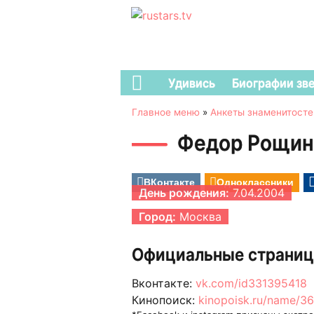
Удивись
Биографии зв
Главное меню
»
Анкеты знаменитосте
Федор Рощин
ВКонтакте
Одноклассники
День рождения:
7.04.2004
Город:
Москва
Официальные страниц
Вконтакте:
vk.com/id331395418
Кинопоиск:
kinopoisk.ru/name/3