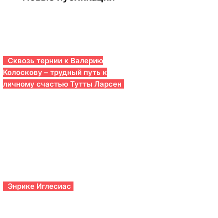
Сквозь тернии к Валерию
Колоскову – трудный путь к
личному счастью Тутты Ларсен
Энрике Иглесиас