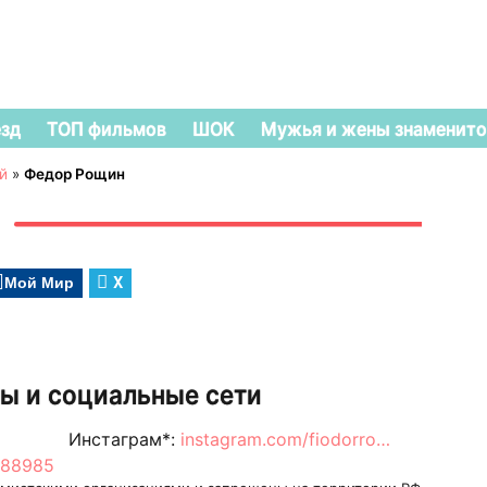
езд
ТОП фильмов
ШОК
Мужья и жены знаменито
й
»
Федор Рощин
Мой Мир
X
ы и социальные сети
Инстаграм*:
instagram.com/fiodorro…
688985