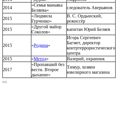
«Семья маньяка
2014
следователь Аверьянов
Беляева»
«Людмила
В. С. Ордынский,
2015
Гурченко»
режиссёр
«Другой майор
2015
капитан Юрий Беляев
Соколов»
Игорь Сергеевич
Багмет, директор
2015
«
Родина
»
контртеррористического
центра
2015
«
Метод
»
Валерий, охранник
«Пропавший без
Тимур, хозяин
2017
вести. Второе
ювелирного магазина
дыхание»