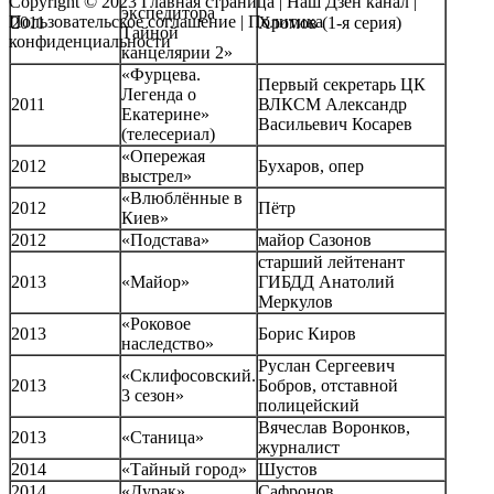
Copyright © 2023
Главная страница
|
Наш Дзен канал
|
экспедитора
Пользовательское соглашение
|
Политика
2011
Хромов (1-я серия)
Тайной
конфиденциальности
канцелярии 2»
«Фурцева.
Первый секретарь ЦК
Легенда о
2011
ВЛКСМ Александр
Екатерине»
Васильевич Косарев
(телесериал)
«Опережая
2012
Бухаров, опер
выстрел»
«Влюблённые в
2012
Пётр
Киев»
2012
«Подстава»
майор Сазонов
старший лейтенант
2013
«Майор»
ГИБДД Анатолий
Меркулов
«Роковое
2013
Борис Киров
наследство»
Руслан Сергеевич
«Склифосовский.
2013
Бобров, отставной
3 сезон»
полицейский
Вячеслав Воронков,
2013
«Станица»
журналист
2014
«Тайный город»
Шустов
2014
«Дурак»
Сафронов