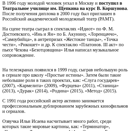
В 1996 году молодой человек уехал в Москву и
поступил в
Театральное училище им. Щепкина на курс В. Коршунова
.
После получения диплома в 2000 году был приглашен в
Российский академический молодежный театр (РАМТ).
На сцене театра сыграл в спектаклях «Идиот» по Ф. М.
Достоевского, «Инь и Ян» по Б. Акунину, «Лоренцаччо»,
«Самоубийца», в антрепризах «Жестокие танцы», «Точка
чести», «Рикошет» и др. К спектаклю «Платонов. III акт» по
пьесе Чехова «Безотцовщина» Илья написал музыкальное
сопровождение.
На телеэкранах появился в 1999 году, сыграв небольшую роль
в сериале про школу «Простые истины». Затем были такие
небольшие роли в таких проектах, как: «Слуга государев»
(2007), «Кармелита» (2009), «Фурцева» (2011), «Станица»
(2013), «Дурак» (2014), «Родина» (2015), «Метод» (2015).
С 1991 года российский актер активно занимается
профессиональным дублированием зарубежных кинофильмов
и сериалов.
Озвучка Ильи Исаева насчитывает много работ, среди
которых такие мировые картины, как: «Терминатор»,