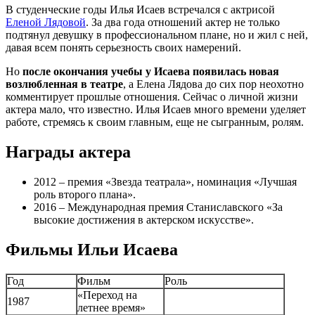
В студенческие годы Илья Исаев встречался с актрисой
Еленой Лядовой
. За два года отношений актер не только
подтянул девушку в профессиональном плане, но и жил с ней,
давая всем понять серьезность своих намерений.
Но
после окончания учебы у Исаева появилась новая
возлюбленная в театре
, а Елена Лядова до сих пор неохотно
комментирует прошлые отношения. Сейчас о личной жизни
актера мало, что известно. Илья Исаев много времени уделяет
работе, стремясь к своим главным, еще не сыгранным, ролям.
Награды актера
2012 – премия «Звезда театрала», номинация «Лучшая
роль второго плана».
2016 – Международная премия Станиславского «За
высокие достижения в актерском искусстве».
Фильмы Ильи Исаева
Год
Фильм
Роль
«Переход на
1987
летнее время»