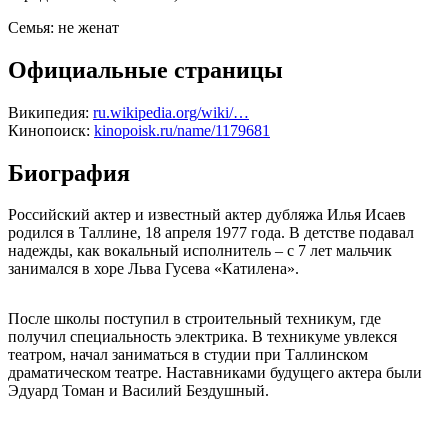
Семья:
не женат
Официальные страницы
Википедия:
ru.wikipedia.org/wiki/…
Кинопоиск:
kinopoisk.ru/name/1179681
Биография
Российский актер и известный актер дубляжа Илья Исаев
родился в Таллине, 18 апреля 1977 года. В детстве подавал
надежды, как вокальный исполнитель – с 7 лет мальчик
занимался в хоре Льва Гусева «Катилена».
После школы поступил в строительный техникум, где
получил специальность электрика. В техникуме увлекся
театром, начал заниматься в студии при Таллинском
драматическом театре. Наставниками будущего актера были
Эдуард Томан и Василий Бездушный.