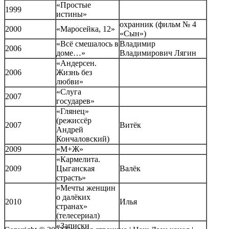
«Простые
1999
истины»
охранник (фильм № 4
2000
«Маросейка, 12»
«Сын»)
«Всё смешалось в
Владимир
2006
доме…»
Владимирович Лягин
«Андерсен.
2006
Жизнь без
любви»
«Слуга
2007
государев»
«Глянец»
(режиссёр
2007
Витёк
Андрей
Кончаловский)
2009
«М+Ж»
«Кармелита.
2009
Цыганская
Валёк
страсть»
«Мечты женщин
о далёких
2010
Илья
странах»
(телесериал)
«Записки