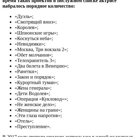
время таких проектов в послужном списке актрисе
набралось порядное количество:
«Дуэль»;
«Смотрящий вниз»;
«Королев»;
«Шпионские игры»;
«Коснуться неба»;
«Невидимки»;
«Москва, Три вокзала 2»;
«Обет молчания»;
«Телохранитель 3»;
«Два билета в Венецию»;
«Ранетки»;
«Закон и порядок»;
«Курортный туман»;
«Жена генерала»;
«Дети Водолея»;
«Операция «Кукловод»»;
«Не женское дело»;
«Женщины на грани»;
«Эти глаза напротив»;
«Отель»;
«Преступление».
В 2017 году зрители увидели актрису уже в одной из главных