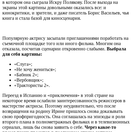
в котором она сыграла Искру Полякову. После выхода на
экраны этой картины довольными оказались все: и
кинокритики, и зрители, и даже писатель Борис Васильев, чья
книга и стала базой для киносценария.
Популярную актрису засыпали приглашениями поработать на
съемочной площадке того или иного фильма. Многим она
отказала, посчитав сценарии откровенно слабыми.
Выбрала
для себя картины:
«Слуга»;
«Не хочу жениться»;
«Бабник 2»;
«Вербовщик»;
«Трактористы 2».
Переезд в Испанию и «приключения» в этой стране на
некоторое время ослабили заинтересованность режиссеров в
мастерстве актрисы. Поэтому неудивительно, что после
возвращения на родину Ирине пришлось снова доказывать
свою профпригодность. Она соглашалась на эпизоды и роли
второго плана в полнометражных фильмах и в телевизионных
сериалах, лишь бы снова заявить о себе.
Через какое-то