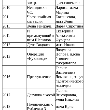
завтра
врач-гинеколог
2010
Невидимки
Лариса, мама
ЧС.
Марина
2011
Чрезвычайная
Евгеньевна,
ситуация
мать Жени
2011
Жена генерала
Дарья Сиротина
И
Екатерина
2011
примкнувший к
Алексеевна
ним Шепилов
Фурцева
2013
Дети Водолея
мать Ивана
Людмила
Операция
Попова, вдова
2013
«Кукловод»
бывшего
губернатора
Галина
Васильевна
2016
Преступление
Ломакина, завуч
педагогического
колледжа
Галина
2017
Девушка с косой
Викторовна,
жена Николая
Полицейский с
2018
мама Крис
Рублевки 3