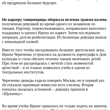
ей предрекали большое будущее.
Но карьеру танцовщицы оборвала нелепая травма колена
,
полученная девушкой во время одного из экзаменов по
танцам. Партнер, переволновавшись, неправильно выполнил
поддержку и уронил Ирину на паркет. Затем последовали
операция, долгая реабилитация. Из больницы девушка вышла
с инвалидной палкой.
Вместо того чтобы околдовывать большие зрительские залы,
Ирина Чериченко устроилась на должность хореографа в Дом
культуры и стала обучать технике танцев маленьких детей.
При этом не распрощалась с мечтой стать знаменитой
артисткой – в ее планах появилась учеба в одном из
театральных институтов.
Чериченко дважды ездила покорять Москву, но в первый раз
ей отказали приемные комиссии всех училищ. Вторая
попытка оказалась успешной – девушку приняли в
«Щукинку».
Во время учебы Ирине пришлось не только ходить на занятия,