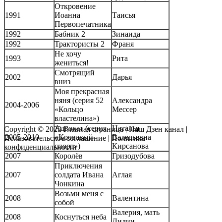
Откровение
1991
Иоанна
Таисья
Первопечатника
1992
Бабник 2
Зинаида
1992
Трактористы 2
Франя
Не хочу
1993
Рита
жениться!
Смотрящий
2002
Дарья
вниз
Моя прекрасная
няня (серия 52
Александра
2004-2006
«Кольцо
Мессер
властелина»)
Адвокат (серия
Наталья
Copyright © 2023
Главная страница
|
Наш Дзен канал
|
2005-2010
«Кровавый
Валерьевна
Пользовательское соглашение
|
Политика
спорт»)
Кирсанова
конфиденциальности
2007
Королёв
Гризодубова
Приключения
2007
солдата Ивана
Аглая
Чонкина
Возьми меня с
2008
Валентина
собой
Валерия, мать
2008
Коснуться неба
Лидии