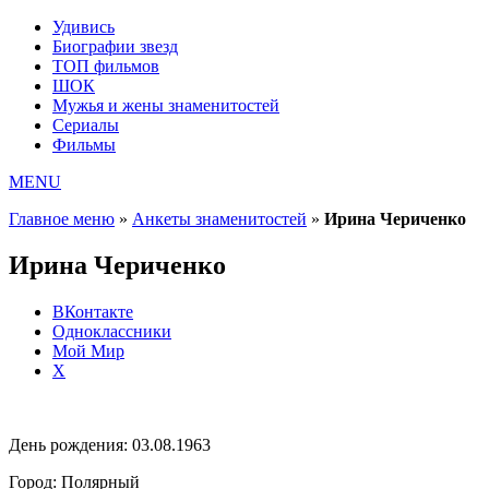
Удивись
Биографии звезд
ТОП фильмов
ШОК
Мужья и жены знаменитостей
Сериалы
Фильмы
MENU
Главное меню
»
Анкеты знаменитостей
»
Ирина Чериченко
Ирина Чериченко
ВКонтакте
Одноклассники
Мой Мир
X
День рождения:
03.08.1963
Город:
Полярный