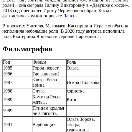
ролей – она сыграла Галину Викторовну в «Девушке с косой».
2018 год преподнес Ирину Чериченко в образе Косы в
фантастическом кинопроекте
Лапси
.
В проектах Учителя, Магомаев, Кассирши и Игра с огнём она
исполнила небольшие роли. В 2020 году актриса исполнила
роль Екатерины Ярцевой в сериале Паромщица.
Фильмография
Год
Фильм
Роль
1985
Город невест
Ольга
1986
Где ваш сын?
Завтра была
1987
Искра Полякова
война
1988
Слуга
хористка
Кому на Руси
1989
Катя
жить…
Птицам крылья
1989
не в тягость
Ольга Зорова,
1991
Вербовщик
сестра,
художница