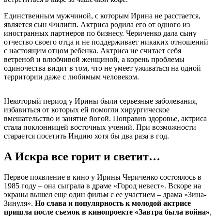
Единственным мужчиной, с которым Ирина не расстается,
является сын Филипп. Актриса родила его от одного из
иностранных партнеров по бизнесу. Чериченко дала сыну
отчество своего отца и не поддерживает никаких отношений
с настоящим отцом ребенка. Актриса не считает себя
ветреной и влюбчивой женщиной, а корень проблемы
одиночества видит в том, что не умеет уживаться на одной
территории даже с любимым человеком.
Некоторый период у Ирины были серьезные заболевания,
избавиться от которых ей помогли хирургическое
вмешательство и занятие йогой. Поправив здоровье, актриса
стала поклонницей восточных учений. При возможности
старается посетить Индию хотя бы два раза в год.
А Искра все горит и светит…
Первое появление в кино у Ирины Чериченко состоялось в
1985 году – она сыграла в драме «Город невест». Вскоре на
экраны вышел еще один фильм с ее участием – драма «Зина-
Зинуля».
Но слава и популярность к молодой актрисе
пришла после съемок в кинопроекте «Завтра была война»
,