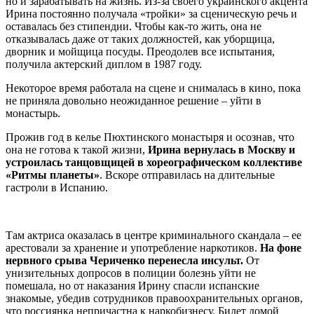
но и зарабатывать на жизнь. Из-за своего украинского акцента
Ирина постоянно получала «тройки» за сценическую речь и
оставалась без стипендии. Чтобы как-то жить, она не
отказывалась даже от таких должностей, как уборщица,
дворник и мойщица посуды. Преодолев все испытания,
получила актерский диплом в 1987 году.
Некоторое время работала на сцене и снималась в кино, пока
не приняла довольно неожиданное решение – уйти в
монастырь.
Прожив год в келье Пюхтинского монастыря и осознав, что
она не готова к такой жизни,
Ирина вернулась в Москву и
устроилась танцовщицей в хореографическом коллективе
«Ритмы планеты»
. Вскоре отправилась на длительные
гастроли в Испанию.
Там актриса оказалась в центре криминального скандала – ее
арестовали за хранение и употребление наркотиков.
На фоне
нервного срыва Чериченко перенесла инсульт.
От
унизительных допросов в полиции болезнь уйти не
помешала, но от наказания Ирину спасли испанские
знакомые, убедив сотрудников правоохранительных органов,
что россиянка непричастна к наркобизнесу. Билет домой