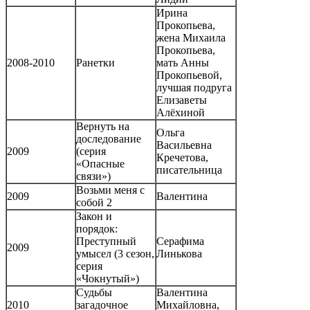
Ирина
Прокопьева,
жена Михаила
Прокопьева,
2008-2010
Ранетки
мать Анны
Прокопьевой,
лучшая подруга
Елизаветы
Алёхиной
Вернуть на
Ольга
доследование
Васильевна
2009
(серия
Кречетова,
«Опасные
писательница
связи»)
Возьми меня с
2009
Валентина
собой 2
Закон и
порядок:
Преступный
Серафима
2009
умысел (3 сезон,
Линькова
серия
«Чокнутый»)
Судьбы
Валентина
2010
загадочное
Михайловна,