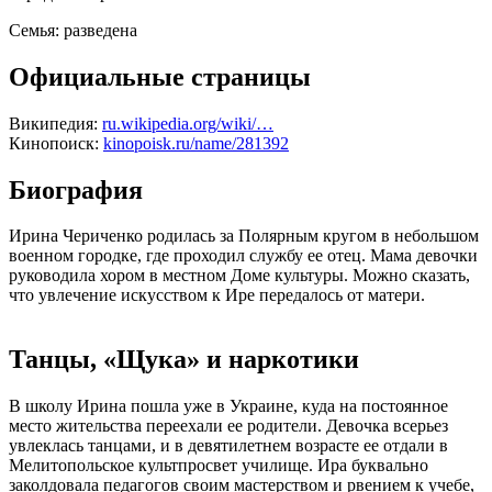
Семья:
разведена
Официальные страницы
Википедия:
ru.wikipedia.org/wiki/…
Кинопоиск:
kinopoisk.ru/name/281392
Биография
Ирина Чериченко родилась за Полярным кругом в небольшом
военном городке, где проходил службу ее отец. Мама девочки
руководила хором в местном Доме культуры. Можно сказать,
что увлечение искусством к Ире передалось от матери.
Танцы, «Щука» и наркотики
В школу Ирина пошла уже в Украине, куда на постоянное
место жительства переехали ее родители. Девочка всерьез
увлеклась танцами, и в девятилетнем возрасте ее отдали в
Мелитопольское культпросвет училище. Ира буквально
заколдовала педагогов своим мастерством и рвением к учебе,