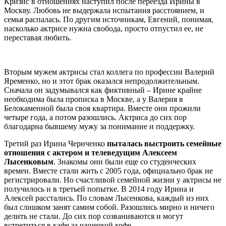
Кризис в отношениях наступил после переезда Ирины в
Москву. Любовь не выдержала испытания расстоянием, и
семья распалась. По другим источникам, Евгений, понимая,
насколько актрисе нужна свобода, просто отпустил ее, не
переставая любить.
Вторым мужем актрисы стал коллега по профессии Валерий
Яременко, но и этот брак оказался непродолжительным.
Сначала он задумывался как фиктивный – Ирине крайне
необходима была прописка в Москве, а у Валерия в
Белокаменной была своя квартира. Вместе они прожили
четыре года, а потом разошлись. Актриса до сих пор
благодарна бывшему мужу за понимание и поддержку.
Третий раз Ирина Чериченко
пыталась выстроить семейные
отношения с актером и телеведущим Алексеем
Лысенковым
. Знакомы они были еще со студенческих
времен. Вместе стали жить с 2005 года, официально брак не
регистрировали. Но счастливой семейной жизни у актрисы не
получилось и в третьей попытке. В 2014 году Ирина и
Алексей расстались. По словам Лысенкова, каждый из них
был слишком занят самим собой. Разошлись мирно и ничего
делить не стали. До сих пор созваниваются и могут
встретиться в кафе за чашечкой кофе.