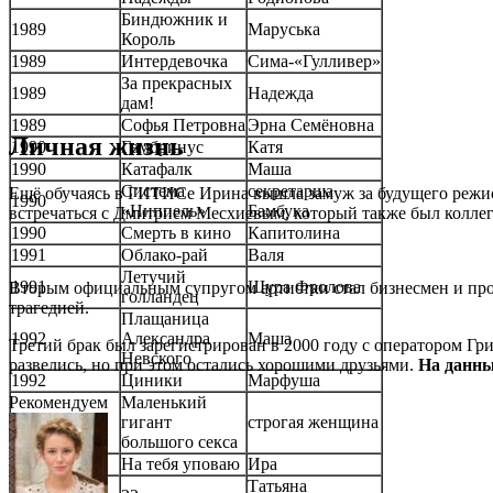
Биндюжник и
1989
Маруська
Король
1989
Интердевочка
Сима-«Гулливер»
За прекрасных
1989
Надежда
дам!
1989
Софья Петровна
Эрна Семёновна
Личная жизнь
1990
Гамбринус
Катя
1990
Катафалк
Маша
Система
секретарша
Ещё обучаясь в ГИТИСе Ирина вышла замуж за будущего режиссё
1990
«Ниппель»
Бамбука
встречаться с Дмитрием Месхиевым, который также был коллего
1990
Смерть в кино
Капитолина
1991
Облако-рай
Валя
Летучий
1991
Шура Фролова
Вторым официальным супругом артистки стал бизнесмен и прод
голландец
трагедией.
Плащаница
1992
Александра
Маша
Третий брак был зарегистрирован в 2000 году с оператором Гр
Невского
развелись, но при этом остались хорошими друзьями.
На данны
1992
Циники
Марфуша
Маленький
Рекомендуем
1992
гигант
строгая женщина
большого секса
1992
На тебя уповаю
Ира
Татьяна