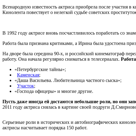
Всенародную известность актриса приобрела после участия в 
Кинолента повествует о нелегкой судьбе советских проституто
В 1992 году актрисе вновь посчастливилось поработать со зна
Работа была признана критиками, а Ирина была удостоена при
На дворе была середина 90-х, и российский кинематограф пере
работу. Она начала регулярно сниматься в телесериалах.
Работа
«Петербургские тайны»;
Каменская
;
«Даша Васильева. Любительница частного сыска»;
Участок
;
«Господа офицеры» и многие другие.
Пусть даже иногда ей достаются небольшие роли, но они за
2011 году актриса снялась в картине своей подруги Д.Смирнов
Серьезные роли в исторических и автобиографических киноле
актрисы насчитывает порядка 150 работ.