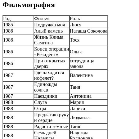
Фильмография
Год
Фильм
Роль
1985
Подружка моя
Люся
1986
Алый камень
Наташа Соколова
Жизнь Клима
1986
Тося
Самгина
Конец операции
1986
Ольга
«Резидент»
При открытых
сотрудница
1986
дверях
завода
Где находится
1987
Валентина
нофелет?
Единожды
1987
Таня
солгав
1987
Наездники
Антонина
1988
Слуга
Мария
1988
Отцы
Лариса
Предлагаю руку
1988
Людмила
и сердце
1988
Радости земные
Таня
Семь дней
Надежда
1988
Надежды
Родионова