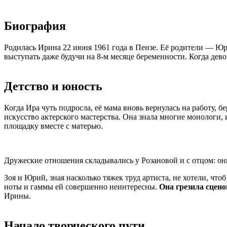
Биография
Родилась Ирина 22 июня 1961 года в Пензе. Её родители — Юри
выступать даже будучи на 8-м месяце беременности. Когда дево
Детство и юность
Когда Ира чуть подросла, её мама вновь вернулась на работу, б
искусство актерского мастерства. Она знала многие монологи,
площадку вместе с матерью.
Дружеские отношения складывались у Розановой и с отцом: они
Зоя и Юрий, зная насколько тяжек труд артиста, не хотели, что
ноты и гаммы ей совершенно неинтересны.
Она грезила сцено
Ирины.
Начало творческого пути