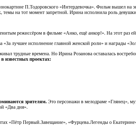
кинокартине П.Тодоровского «Интердевочка». Фильм вышел на эк
к, темы на тот момент запретной. Ирина исполнила роль девушк
менитым режиссёром в фильме «Анко, ещё анкор!». На этот раз е
за «За лучшее исполнение главной женской роли» и награды «Зо
живал трудные времена. Но Ирина Розанова оставалась востребо
 в известных проектах:
поминаются зрителям.
Это персонажи в мелодраме «Глянец», му
ой «Два дня».
нтах «Пётр Первый.Завещание», «Фурцева.Легенды о Екатерине