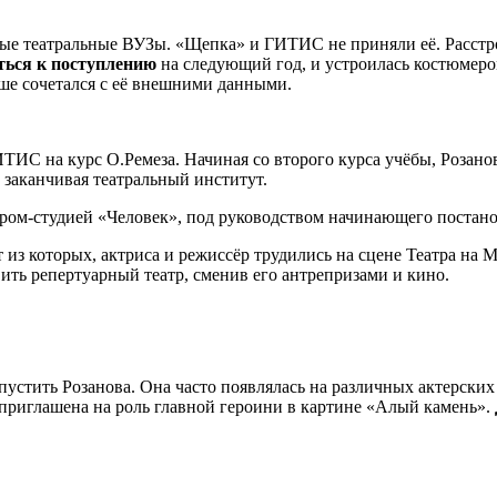
ые театральные ВУЗы. «Щепка» и ГИТИС не приняли её. Расстро
ться к поступлению
на следующий год, и устроилась костюмеро
ше сочетался с её внешними данными.
ИТИС на курс О.Ремеза. Начиная со второго курса учёбы, Розано
о заканчивая театральный институт.
атром-студией «Человек», под руководством начинающего постан
т из которых, актриса и режиссёр трудились на сцене Театра на
авить репертуарный театр, сменив его антрепризами и кино.
пустить Розанова. Она часто появлялась на различных актерских
приглашена на роль главной героини в картине «Алый камень».