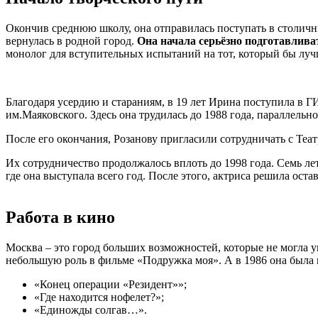
Окончив среднюю школу, она отправилась поступать в столичн
вернулась в родной город.
Она начала серьёзно подготавлива
монолог для вступительных испытаний на тот, который бы луч
Благодаря усердию и стараниям, в 19 лет Ирина поступила в Г
им.Маяковского. Здесь она трудилась до 1988 года, параллельн
После его окончания, Розанову пригласили сотрудничать с Те
Их сотрудничество продолжалось вплоть до 1998 года. Семь ле
где она выступала всего год. После этого, актриса решила ост
Работа в кино
Москва – это город больших возможностей, которые не могла у
небольшую роль в фильме «Подружка моя». А в 1986 она была 
«Конец операции «Резидент»»;
«Где находится нофелет?»;
«Единожды солгав…».