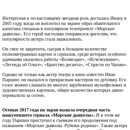
Интересная и по-настоящему звездная роль досталась Ивану в
2005 году, когда он воплотил на экране образ обаятельного
капитана спецназа в популярном телепроекте «Морские
дьяволы». Его герой настолько понравился зрителям, что
популярность актера стала зашкаливать.
Он смог ее закрепить, сыграв в большом количестве
полнометражных картин и сериалов, среди которых особенно
удачными оказались работы «Возмездие», «Исчезнувшие»,
«Легенда об Ольге», «Братство десанта», «Страсти по Чапаю».
Однако не только как актер театра и кино известен Иван
Паршин: он оказался и прекрасным мастером по дубляжу. Его
голос можно слышать во многих зарубежных мультфильмах и
художественных картинах, общее количество которых давно
перевалило за сотню.
Осенью 2017 года на экран вышла очередная часть
нашумевшего сериала «Морские дьяволы».
И в этом же
году Паршин приступил к съемкам его продолжения под
названием «Морские дьяволы. Рубежи родины». Также актера