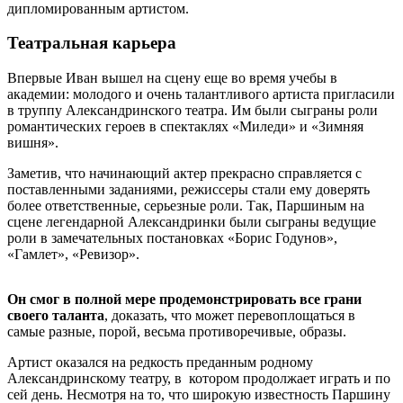
дипломированным артистом.
Театральная карьера
Впервые Иван вышел на сцену еще во время учебы в
академии: молодого и очень талантливого артиста пригласили
в труппу Александринского театра. Им были сыграны роли
романтических героев в спектаклях «Миледи» и «Зимняя
вишня».
Заметив, что начинающий актер прекрасно справляется с
поставленными заданиями, режиссеры стали ему доверять
более ответственные, серьезные роли. Так, Паршиным на
сцене легендарной Александринки были сыграны ведущие
роли в замечательных постановках «Борис Годунов»,
«Гамлет», «Ревизор».
Он смог в полной мере продемонстрировать все грани
своего таланта
, доказать, что может перевоплощаться в
самые разные, порой, весьма противоречивые, образы.
Артист оказался на редкость преданным родному
Александринскому театру, в котором продолжает играть и по
сей день. Несмотря на то, что широкую известность Паршину