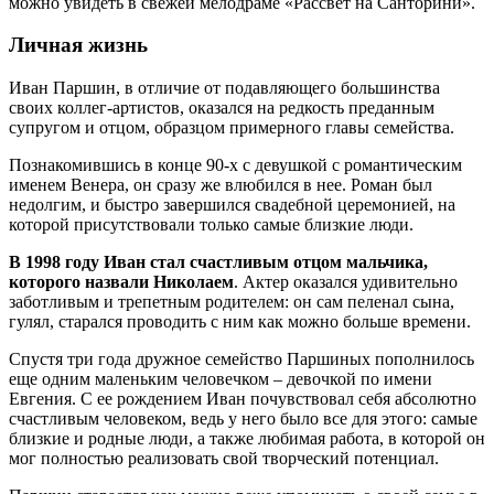
можно увидеть в свежей мелодраме «Рассвет на Санторини».
Личная жизнь
Иван Паршин, в отличие от подавляющего большинства
своих коллег-артистов, оказался на редкость преданным
супругом и отцом, образцом примерного главы семейства.
Познакомившись в конце 90-х с девушкой с романтическим
именем Венера, он сразу же влюбился в нее. Роман был
недолгим, и быстро завершился свадебной церемонией, на
которой присутствовали только самые близкие люди.
В 1998 году Иван стал счастливым отцом мальчика,
которого назвали Николаем
. Актер оказался удивительно
заботливым и трепетным родителем: он сам пеленал сына,
гулял, старался проводить с ним как можно больше времени.
Спустя три года дружное семейство Паршиных пополнилось
еще одним маленьким человечком – девочкой по имени
Евгения. С ее рождением Иван почувствовал себя абсолютно
счастливым человеком, ведь у него было все для этого: самые
близкие и родные люди, а также любимая работа, в которой он
мог полностью реализовать свой творческий потенциал.