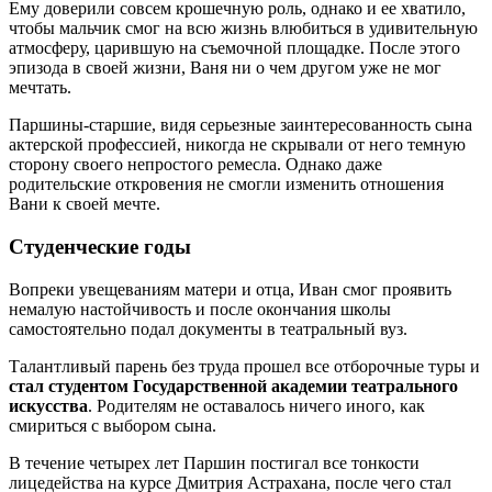
Ему доверили совсем крошечную роль, однако и ее хватило,
чтобы мальчик смог на всю жизнь влюбиться в удивительную
атмосферу, царившую на съемочной площадке. После этого
эпизода в своей жизни, Ваня ни о чем другом уже не мог
мечтать.
Паршины-старшие, видя серьезные заинтересованность сына
актерской профессией, никогда не скрывали от него темную
сторону своего непростого ремесла. Однако даже
родительские откровения не смогли изменить отношения
Вани к своей мечте.
Студенческие годы
Вопреки увещеваниям матери и отца, Иван смог проявить
немалую настойчивость и после окончания школы
самостоятельно подал документы в театральный вуз.
Талантливый парень без труда прошел все отборочные туры и
стал студентом Государственной академии театрального
искусства
. Родителям не оставалось ничего иного, как
смириться с выбором сына.
В течение четырех лет Паршин постигал все тонкости
лицедейства на курсе Дмитрия Астрахана, после чего стал