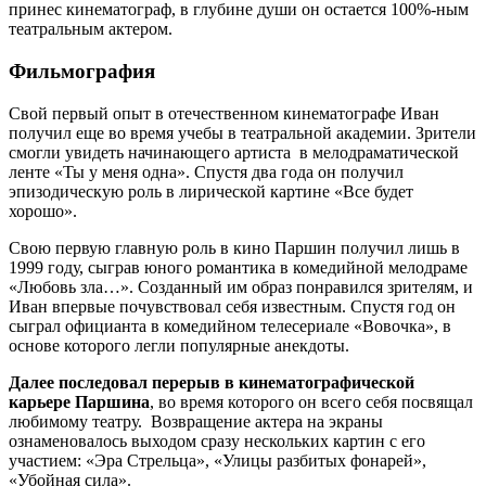
принес кинематограф, в глубине души он остается 100%-ным
театральным актером.
Фильмография
Свой первый опыт в отечественном кинематографе Иван
получил еще во время учебы в театральной академии. Зрители
смогли увидеть начинающего артиста в мелодраматической
ленте «Ты у меня одна». Спустя два года он получил
эпизодическую роль в лирической картине «Все будет
хорошо».
Свою первую главную роль в кино Паршин получил лишь в
1999 году, сыграв юного романтика в комедийной мелодраме
«Любовь зла…». Созданный им образ понравился зрителям, и
Иван впервые почувствовал себя известным. Спустя год он
сыграл официанта в комедийном телесериале «Вовочка», в
основе которого легли популярные анекдоты.
Далее последовал перерыв в кинематографической
карьере Паршина
, во время которого он всего себя посвящал
любимому театру. Возвращение актера на экраны
ознаменовалось выходом сразу нескольких картин с его
участием: «Эра Стрельца», «Улицы разбитых фонарей»,
«Убойная сила».