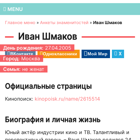
MENU
Главное меню
»
Анкеты знаменитостей
»
Иван Шмаков
Иван Шмаков
День рождения:
27.04.2005
ВКонтакте
Одноклассники
Мой Мир
X
Город:
Москва
Семья:
не женат
Официальные страницы
Кинопоиск:
kinopoisk.ru/name/2615514
Биография и личная жизнь
Юный актёр индустрии кино и ТВ. Талантливый и
перспективный парень – Ваня Шмаков родился 24