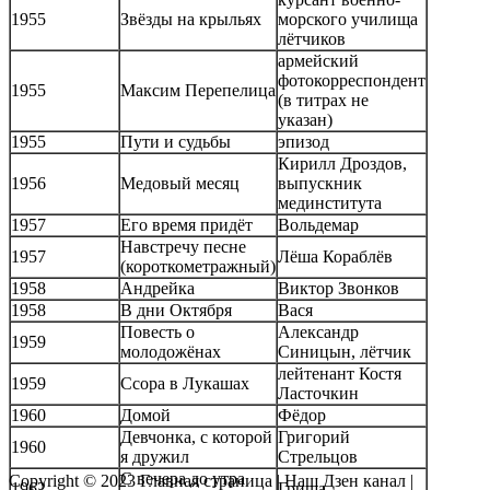
1955
Звёзды на крыльях
морского училища
лётчиков
армейский
фотокорреспондент
1955
Максим Перепелица
(в титрах не
указан)
1955
Пути и судьбы
эпизод
Кирилл Дроздов,
1956
Медовый месяц
выпускник
мединститута
1957
Его время придёт
Вольдемар
Навстречу песне
1957
Лёша Кораблёв
(короткометражный)
1958
Андрейка
Виктор Звонков
1958
В дни Октября
Вася
Повесть о
Александр
1959
молодожёнах
Синицын, лётчик
лейтенант Костя
1959
Ссора в Лукашах
Ласточкин
1960
Домой
Фёдор
Девчонка, с которой
Григорий
1960
я дружил
Стрельцов
С вечера до утра
Copyright © 2023
Главная страница
|
Наш Дзен канал
|
1962
Гриша