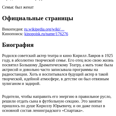
Семья:
был женат
Официальные страницы
Википедия:
ru.wikipedia.org/wiki/…
Кинопоиск:
kinopoisk.ru/name/176276
Биография
Родился советский актер театра и кино Кирилл Лавров в 1925
году, в абсолютно творческой семье. Его отец всю свою жизнь
посвятил Большому Драматическому Театру, а мать тоже была
актрисой и довольно часто записывала программы на
радиостанции. Хоть и воспитывался будущий актер в такой
творческой, идейной атмосфере, в детстве он был отвязным
хулиганом и задирой.
Родители, чтобы направить его энергию в правильное русло,
решили отдать сына в футбольную секцию. Это занятие
пришлось по душе Кириллу Юрьевичу, и он даже попал в
основной состав ленинградского «Спартака».