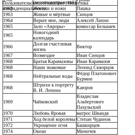
(короткометражный)
Пользовательское соглашение
|
Политика
конфиденциальности
1963
Женихи и ножи
Пашка
1963
Живые и мёртвые
Синцов
1964
Верьте мне, люди
Алексей Лапин
1965
Залп «Авроры»
комиссар Белышев
Новогодний
1965
календарь
Долгая счастливая
1966
Виктор
жизнь
1967
Возмездие
Иван Синцов
1968
Братья Карамазовы
Иван Карамазов
1968
Наши знакомые
Леонид Скворцов
Фёдор Платонович
1968
Нейтральные воды
Бурмин
Штрихи к портрету
1968
Каюров
В. И. Ленина
Владислав
1969
Чайковский
Альбертович
Пахульский
1970
Любовь Яровая
матрос Швандя
1971
Ход белой королевы
Степан Чудинов
1972
Укрощение огня
Башкирцев
1974
Океан
Миничев