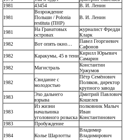
1981
43454
В. И. Ленин
Возрождение
1981
Польши / Polonia
В. И. Ленин
restituta (ПНР)
На Гранатовых
журналист Фредди
1981
островах
Кларк
Павел Георгиевич
1982
Вот опять окно…
Сафонов
Кирилл Юрьевич
1982
Каракумы, 45 в тени
Самарин
Константин
1982
Магистраль
Уржумов
Пётр Семёнович
Свидание с
1982
Поляков, директор
молодостью
крупного завода
Эхо дальнего
Дмитрий Павлович
1983
взрыва
Кошелев
Из жизни
полковник Малыч
1983
начальника
Иван
уголовного розыска
Константинович
1983
Пробуждение
Владимир
1984
Колье Шарлотты
Владимирович