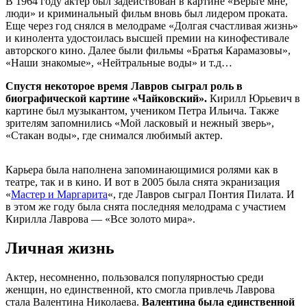
В 1964 году актер был задействован в картине «Верьте мне,
люди» и криминальный фильм вновь был лидером проката.
Еще через год снялся в мелодраме «Долгая счастливая жизнь»
и кинолента удостоилась высшей премии на кинофестивале
авторского кино. Далее были фильмы «Братья Карамазовы»,
«Наши знакомые», «Нейтральные воды» и т.д…
Спустя некоторое время Лавров сыграл роль в
биографической картине «Чайковский».
Кирилл Юрьевич в
картине был музыкантом, учеником Петра Ильича. Также
зрителям запомнились «Мой ласковый и нежный зверь»,
«Стакан воды», где снимался любимый актер.
Карьера была наполнена запоминающимися ролями как в
театре, так и в кино. И вот в 2005 была снята экранизация
«
Мастер и Маргарита
«, где Лавров сыграл Понтия Пилата. И
в этом же году была снята последняя мелодрама с участием
Кирилла Лаврова — «Все золото мира».
Личная жизнь
Актер, несомненно, пользовался популярностью среди
женщин, но единственной, кто смогла привлечь Лаврова
стала Валентина Николаева.
Валентина была единственной