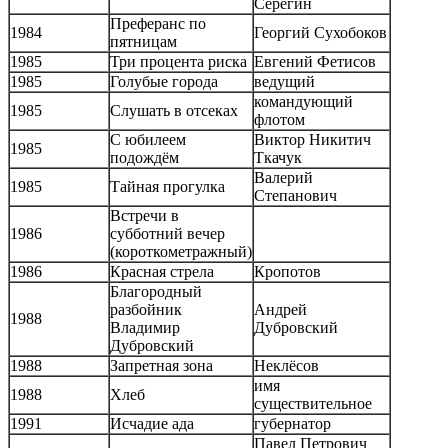
Серёгин
Преферанс по
1984
Георгий Сухобоков
пятницам
1985
Три процента риска
Евгений Фетисов
1985
Голубые города
ведущий
командующий
1985
Слушать в отсеках
флотом
С юбилеем
Виктор Никитич
1985
подождём
Ткачук
Валерий
1985
Тайная прогулка
Степанович
Встречи в
1986
субботний вечер
(короткометражный)
1986
Красная стрела
Кропотов
Благородный
разбойник
Андрей
1988
Владимир
Дубровский
Дубровский
1988
Запретная зона
Неклёсов
имя
1988
Хлеб
существительное
1991
Исчадие ада
губернатор
Павел Петрович