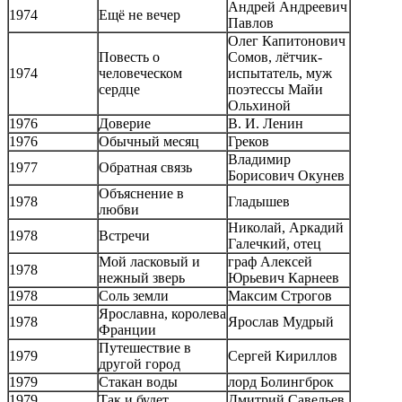
Андрей Андреевич
1974
Ещё не вечер
Павлов
Олег Капитонович
Повесть о
Сомов, лётчик-
1974
человеческом
испытатель, муж
сердце
поэтессы Майи
Ольхиной
1976
Доверие
В. И. Ленин
1976
Обычный месяц
Греков
Владимир
1977
Обратная связь
Борисович Окунев
Объяснение в
1978
Гладышев
любви
Николай, Аркадий
1978
Встречи
Галечкий, отец
Мой ласковый и
граф Алексей
1978
нежный зверь
Юрьевич Карнеев
1978
Соль земли
Максим Строгов
Ярославна, королева
1978
Ярослав Мудрый
Франции
Путешествие в
1979
Сергей Кириллов
другой город
1979
Стакан воды
лорд Болингброк
1979
Так и будет
Дмитрий Савельев