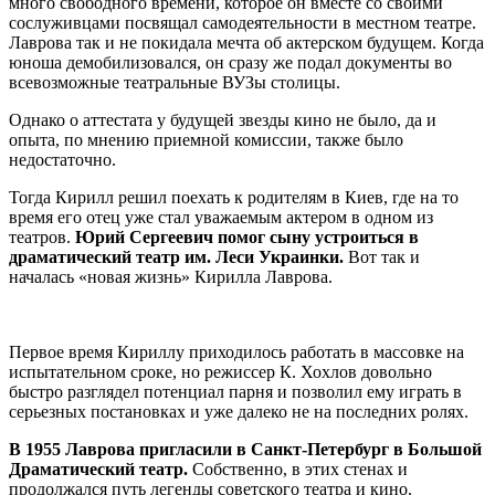
много свободного времени, которое он вместе со своими
сослуживцами посвящал самодеятельности в местном театре.
Лаврова так и не покидала мечта об актерском будущем. Когда
юноша демобилизовался, он сразу же подал документы во
всевозможные театральные ВУЗы столицы.
Однако о аттестата у будущей звезды кино не было, да и
опыта, по мнению приемной комиссии, также было
недостаточно.
Тогда Кирилл решил поехать к родителям в Киев, где на то
время его отец уже стал уважаемым актером в одном из
театров.
Юрий Сергеевич помог сыну устроиться в
драматический театр им. Леси Украинки.
Вот так и
началась «новая жизнь» Кирилла Лаврова.
Первое время Кириллу приходилось работать в массовке на
испытательном сроке, но режиссер К. Хохлов довольно
быстро разглядел потенциал парня и позволил ему играть в
серьезных постановках и уже далеко не на последних ролях.
В 1955 Лаврова пригласили в Санкт-Петербург в Большой
Драматический театр.
Собственно, в этих стенах и
продолжался путь легенды советского театра и кино.