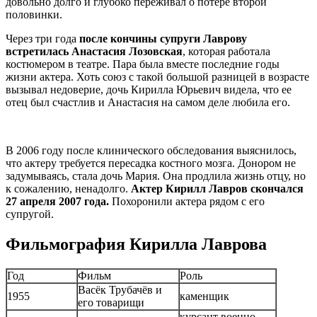
довольно долго и глубоко переживал о потере второй
половинки.
Через три года
после кончины супруги Лаврову
встретилась Анастасия Лозовская
, которая работала
костюмером в театре. Пара была вместе последние годы
жизни актера. Хоть союз с такой большой разницей в возрасте
вызывал недоверие, дочь Кирилла Юрьевич видела, что ее
отец был счастлив и Анастасия на самом деле любила его.
В 2006 году после клинического обследования выяснилось,
что актеру требуется пересадка костного мозга. Донором не
задумываясь, стала дочь Мария. Она продлила жизнь отцу, но
к сожалению, ненадолго.
Актер Кирилл Лавров скончался
27 апреля 2007 года.
Похоронили актера рядом с его
супругой.
Фильмография Кирилла Лаврова
Год
Фильм
Роль
Васёк Трубачёв и
1955
каменщик
его товарищи
курсант военно-