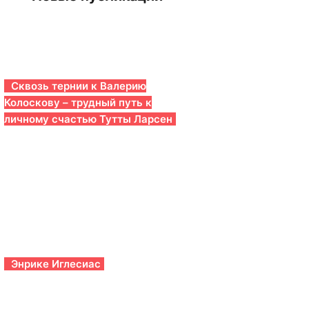
Сквозь тернии к Валерию
Колоскову – трудный путь к
личному счастью Тутты Ларсен
Энрике Иглесиас