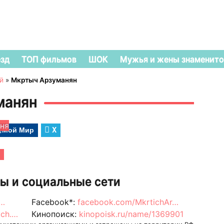
езд
ТОП фильмов
ШОК
Мужья и жены знаменито
й
»
Мкртыч Арзуманян
манян
дня
Мой Мир
X
ы и социальные сети
/…
Facebook*:
facebook.com/MkrtichAr…
ich.…
Кинопоиск:
kinopoisk.ru/name/1369901