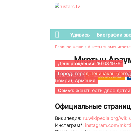
Удивись
Биографии зв
Главное меню
»
Анкеты знаменитосте
Мкртыч Арзу
День рождения:
10.08.1976
Город:
город Ленинакан (сего
ВКонтакте
Одноклассники
Гюмри), Армения
Семья:
женат, есть двое детей
Официальные страниц
Википедия:
ru.wikipedia.org/wiki
Инстаграм*:
instagram.com/mkrt