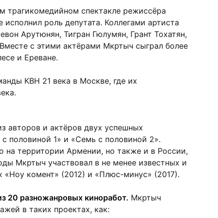
ном трагикомедийном спектакле режиссёра
е исполнил роль депутата. Коллегами артиста
евон Арутюнян, Тигран Гюлумян, Грант Тохатян,
 Вместе с этими актёрами Мкртыч сыграл более
есе и Ереване.
манды КВН 21 века в Москве, где их
ека.
из авторов и актёров двух успешных
 с половиной 1» и «Семь с половиной 2».
о на территории Армении, но также и в России,
ды Мкртыч участвовал в не менее известных и
 «Ноу комент» (2012) и «Плюс-минус» (2017).
из 20 разножанровых киноработ.
Мкртыч
жей в таких проектах, как: