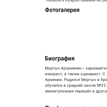
*Facebook и instagram признаны экст
Фотогалерея
Биография
Мкртыч Арзуманян – харизмати
юморист, а также сценарист. С
Армении. Родился Мкртыч в Арм
обучался в средней школе №23 р
землетрясения перешёл в другу