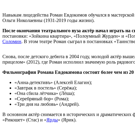
Навыкам лицедейства Роман Евдокимов обучался в мастерской
Ольги Николаевны (1931-2019 годы жизни).
После окончания театрального вуза актёр начал играть на с
постановки: «Зойкина квартира», «Полоумный Журден» и «Пох
Соломин
. В этом театре Роман сыграл в постановках «Таинств
Снова, после детского дебюта в 2004 году, молодой актёр вы
прицелом» (2012), где Роман исполнил значимую роль рядовог
Фильмография Романа Евдокимова состоит более чем из 20
«Анна-детективъ» (Алексей Елагин);
«Завтрак в постель» (Серёжа);
«Она сбила лётчика» (Лёша);
«Серебряный бор» (Рома);
«Три дня на любовь» (Андрей).
В основном актёр снимается в исторических и драматических ф
«Рикошет» (Стас) и «
Ярды
» (Ярик).