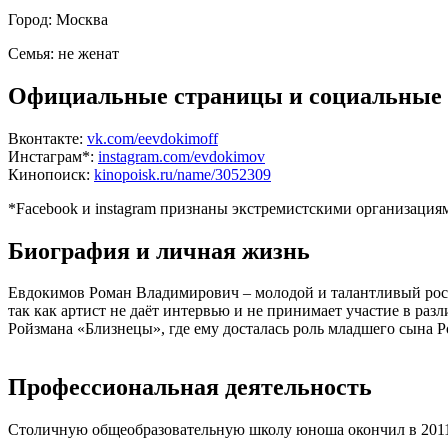
Город:
Москва
Семья:
не женат
Официальные страницы и социальные 
Вконтакте:
vk.com/eevdokimoff
Инстаграм*:
instagram.com/evdokimov
Кинопоиск:
kinopoisk.ru/name/3052309
*Facebook и instagram признаны экстремистскими организаци
Биография и личная жизнь
Евдокимов Роман Владимирович – молодой и талантливый росси
так как артист не даёт интервью и не принимает участие в ра
Ройзмана «Близнецы», где ему досталась роль младшего сына Р
Профессиональная деятельность
Столичную общеобразовательную школу юноша окончил в 2011 