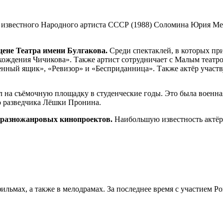
 известного Народного артиста СССР (1988) Соломина Юрия Ме
цене Театра имени Булгакова.
Среди спектаклей, в которых пр
ождения Чичикова». Также артист сотрудничает с Малым театро
енный ящик», «Ревизор» и «Бесприданница». Также актёр участв
шел на съёмочную площадку в студенческие годы. Это была воен
о разведчика Лёшки Пронина.
 разножанровых кинопроектов.
Наибольшую известность актёру
ильмах, а также в мелодрамах. За последнее время с участием 