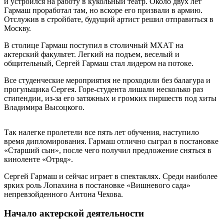
и устроился на работу в кукольный театр. Около двух лет
Гармаш проработал там, но вскоре его призвали в армию.
Отслужив в стройбате, будущий артист решил отправиться в
Москву.
В столице Гармаш поступил в столичный МХАТ на
актерский факультет. Легкий на подъем, веселый и
общительный, Сергей Гармаш стал лидером на потоке.
Все студенческие мероприятия не проходили без балагура и
прогульщика Сергея. Горе-студента лишали несколько раз
стипендии, из-за его затяжных и громких пиршеств под хиты
Владимира Высоцкого.
Так налегке пролетели все пять лет обучения, наступило
время дипломирования. Гармаш отлично сыграл в постановке
«Старший сын», после чего получил предложение сняться в
киноленте «Отряд».
Сергей Гармаш и сейчас играет в спектаклях. Среди наиболее
ярких роль Лопахина в постановке «Вишневого сада»
непревзойденного Антона Чехова.
Начало актерской деятельности