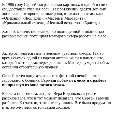
В 1986 году Сергей сыграл в семи картинах, в одной из них
ему досталась главная роль. На протяжении десяти лет, ему
доставались второстепенные роли, в таких проектах, как:
«Операция «Люцифер», «Мастер и Маргарита»,
«Криминальный отдел», «Нежный возраст»и «Бригада».
Хотя их количество велико, но полноценной и полностью
раскрывающей потенциал молодого актера работы не было.
Актер отличается замечательным чувством юмора. Так во
время съемок одной из картин актеры жили в пансионате,
который в это время перекрашивали. Мастера, уходя на обед,
оставили строительную люльку.
Сергей хотел напугать коллег эффектной сценой в стиле
зарубежного боевика:
Гармаш побежал к окну и с разбега
выпрыгнул из окна пятого этажа.
Коллега по съемкам, актриса Вера Воронкова в ужасе
рассказывала, что в тот момент полагала, что Сергей Гармаш
разбился. К счастью, этого не случилось. Все было продумано
и актер очутился на той самой люльке.