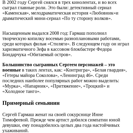
В 2002 году Сергей снялся в трех кинолентах, и во всех
сыграл главные роли. Это были: детективный сериал
«Каменская», мелодраматическая история «Любовник»и
драматический мини-сериал «По ту сторону волков».
Насыщенным выдался 2008 год: Гармаш пополнил
творческую копилку восемью разноплановыми работами,
среди которых фильм «Стиляги». В следующем году он играл
харизматичного Зефа в кассовом блокбастере Федора
Бондарчука «Обитаемый остров».
Большинство сыгранных Сергеем персонажей – это
военные
в таких лентах, как: «Контригра», «Белая гвардия»,
«Гетеры майора Соколова», «Ленинград 46». Среди
последних наиболее популярных работ можно выделить:
«Мурка», «Напарник», «Притяжение», «Троцкий» и
«Холодное танго».
Примерный семьянин
Сергей Гармаш женат на своей сокурснице Инне
Тимофеевой. Прежде чем артист добился симпатии юной
девушки, ему понадобилось целых два года настойчивых
ухаживаний.