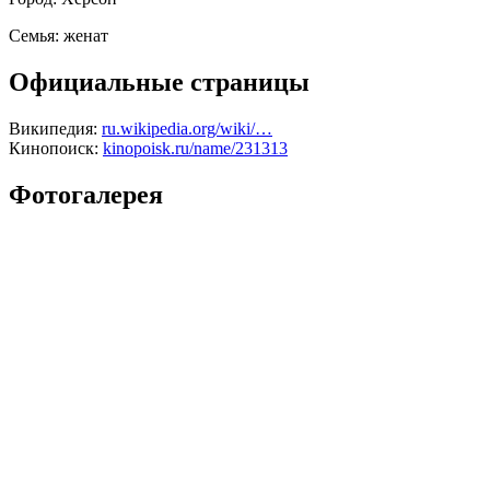
Семья:
женат
Официальные страницы
Википедия:
ru.wikipedia.org/wiki/…
Кинопоиск:
kinopoisk.ru/name/231313
Фотогалерея