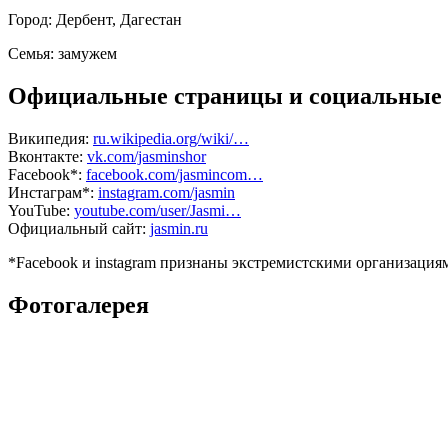
Город:
Дербент, Дагестан
Семья:
замужем
Официальные страницы и социальные 
Википедия:
ru.wikipedia.org/wiki/…
Вконтакте:
vk.com/jasminshor
Facebook*:
facebook.com/jasmincom…
Инстаграм*:
instagram.com/jasmin
YouTube:
youtube.com/user/Jasmi…
Официальный сайт:
jasmin.ru
*Facebook и instagram признаны экстремистскими организаци
Фотогалерея