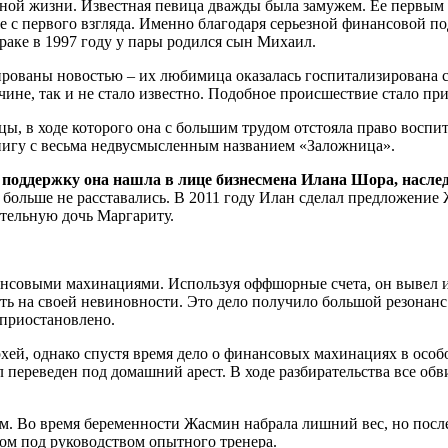
ной жизни. Известная певица дважды была замужем. Ее первым 
ее с первого взгляда. Именно благодаря серьезной финансовой 
браке в 1997 году у пары родился сын Михаил.
рованы новостью – их любимица оказалась госпитализирована с
чине, так и не стало известно. Подобное происшествие стало пр
, в ходе которого она с большим трудом отстояла право воспит
нигу с весьма недвусмысленным названием «Заложница».
поддержку она нашла в лице бизнесмена Илана Шора, наслед
р больше не расставались. В 2011 году Илан сделал предложение
ательную дочь Маргариту.
нсовыми махинациями. Используя оффшорные счета, он вывел из
ть на своей невиновности. Это дело получило большой резонан
 приостановлено.
ей, однако спустя время дело о финансовых махинациях в особо 
л переведен под домашний арест. В ходе разбирательства все обв
ом. Во время беременности Жасмин набрала лишний вес, но посл
том под руководством опытного тренера.