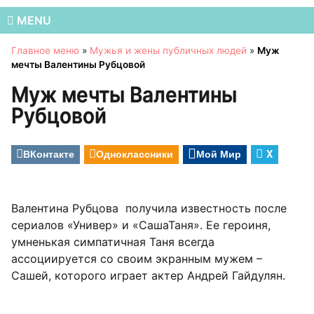
MENU
Главное меню
»
Мужья и жены публичных людей
»
Муж
мечты Валентины Рубцовой
Муж мечты Валентины
Рубцовой
ВКонтакте
Одноклассники
Мой Мир
X
Валентина Рубцова получила известность после
сериалов «Универ» и «СашаТаня». Ее героиня,
умненькая симпатичная Таня всегда
ассоциируется со своим экранным мужем –
Сашей, которого играет актер Андрей Гайдулян.