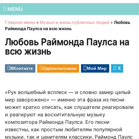
MENU
Главное меню
»
Мужья и жены публичных людей
»
Любовь
Раймонда Паулса на всю жизнь
Любовь Раймонда Паулса на
всю жизнь
ВКонтакте
Одноклассники
Мой Мир
X
«Рук волшебный всплеск — и словно замер целый
мир заворожено» — именно эта фраза из песни
может кратко описать, как слушатели реагировали
и реагируют на восхитительную музыку
композитора Раймонда Паулса. Его песни
известны, как простым любителям популярной
музыки, так и ценителям классики. Раймонд Паулс