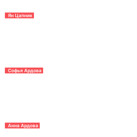
Ян Цапник
Софья Ардова
Анна Ардова