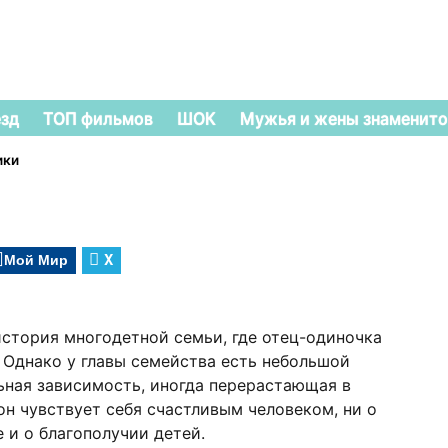
езд
ТОП фильмов
ШОК
Мужья и жены знаменито
ики
Мой Мир
X
стория многодетной семьи, где отец-одиночка
 Однако у главы семейства есть небольшой
льная зависимость, иногда перерастающая в
он чувствует себя счастливым человеком, ни о
е и о благополучии детей.