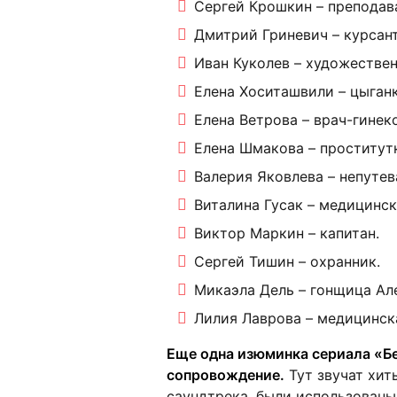
Сергей Крошкин – преподава
Дмитрий Гриневич – курсан
Иван Куколев – художестве
Елена Хоситашвили – цыганк
Елена Ветрова – врач-гинеко
Елена Шмакова – проститут
Валерия Яковлева – непутев
Виталина Гусак – медицинск
Виктор Маркин – капитан.
Сергей Тишин – охранник.
Микаэла Дель – гонщица Ал
Лилия Лаврова – медицинск
Еще одна изюминка сериала «Б
сопровождение.
Тут звучат хит
саундтрека, были использованы