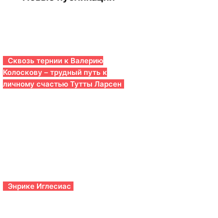
Сквозь тернии к Валерию
Колоскову – трудный путь к
личному счастью Тутты Ларсен
Энрике Иглесиас