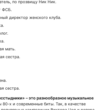
тель, по прозвищу Ник Ник.
т ФСБ.
нный директор женского клуба.
а.
лог.
ка.
ая мать.
ая сестра.
ена.
ая сестра.
есстыдники» – это разнообразное музыкальное
ы 80-х и современные биты. Так, в качестве
 популярные композиции Виктора Цоя и рэпера