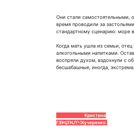
Они стали самостоятельными, о
время проводили за застольями
стандартному сценарию: море в
Когда мать ушла из семьи, отец
алкогольными напитками. Остав
воспряли духом, вздохнули с о
бесшабашные, иногда, экстрем
Галина
Виктория
Яна
Петр
Кира
Константин
Полина
Эльдар
Алексей
Андрей
Арсений
Андрей
Эра
Кристина
Петрова
Заболотная
Енжаева
Кислов
Флейшер
Давыдов
Ганшина
Калимулин
Шевченков
Лебедев
Перель
Чадов
Зиганшина
Кучеренко