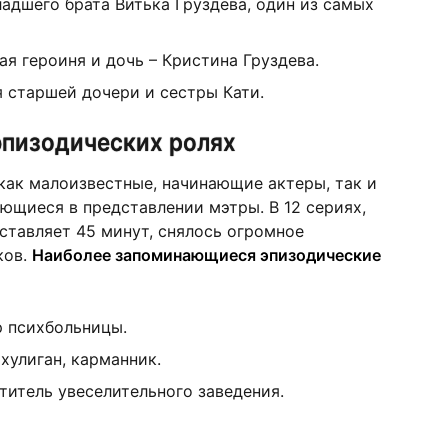
адшего брата Витька Груздева, один из самых
я героиня и дочь – Кристина Груздева.
 старшей дочери и сестры Кати.
эпизодических ролях
как малоизвестные, начинающие актеры, так и
ющиеся в представлении мэтры. В 12 сериях,
тавляет 45 минут, снялось огромное
ков.
Наиболее запоминающиеся эпизодические
р психбольницы.
хулиган, карманник.
титель увеселительного заведения.