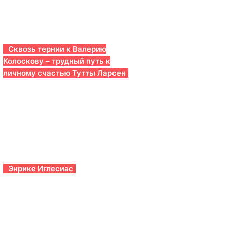
Сквозь тернии к Валерию
Колоскову – трудный путь к
личному счастью Тутты Ларсен
Энрике Иглесиас