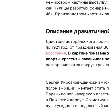
Режиссером картины выступил 
как: «Улицы разбитых фонарей-
46». Производством картины з
Описание драматичной
Действие исторического проект
по 1921 год, от празднования 
восстания
.
В картине показана 
дворян, крестьян, заканчивая р
разворачиваются вокруг трех к
Сергей Кирсанов-Двинский – ю
полон амбиций, мечтает стать 
Парень пошел наперекор властн
в Пажеский корпус. Эгоистичнос
душе угодно в определенный мо