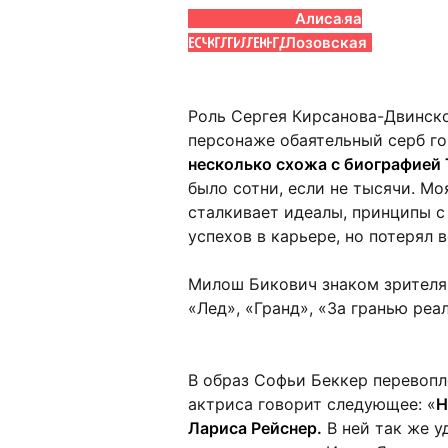
Милош
Эмилия
Вячеслав
Юрий
Роман
Александр
Олег
Юрий
Ксения
Любомирас
Александр
Владимир
Григорий
Екатерина
Наталья
Алиса
Бикович
Спивак
Чепурченко
Колокольников
Полянский
Лыков
Гаас
Ицков
Лукьянчикова
Лауцявичюс
Бухаров
Юматов
Некрасов
Проскурина
Данилова
Лозовская
Роль Сергея Кирсанова-Двинск
персонаже обаятельный серб го
несколько схожа с биографией 
было сотни, если не тысячи. Мо
сталкивает идеалы, принципы с
успехов в карьере, но потерял 
Милош Бикович знаком зрителям
«Лед», «Гранд», «За гранью реа
В образ Софьи Беккер перевоп
актриса говорит следующее: «
Н
Лариса Рейснер.
В ней так же у