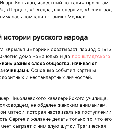
Игорь Копылов, известный по таким проектам,
7», «Перцы», «Легенда для оперши», «Ленинград
анималась компания «Триикс Медиа».
 истории русского народа
а «Крылья империи» охватывает период с 1913
300-летия дома Романовых и до
Кронштадтского
жизнь разных слоев общества, начиная от
азночинцами.
Основные события картины
олоритных и нестандартных личностей.
нкер Николаевского кавалерийского училища,
полководцем, не обделен женским вниманием.
ой матери, которая настаивала на поступлении
ть Сергея и желание делать только то, что его
мент сыграет с ним злую шутку. Трагическая