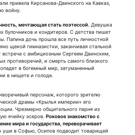
уэли привела Кирсанова-Двинского на Кавказ,
ю войну.
чность, мечтающая стать поэтессой.
Девушка
х булочников и кондитеров. С детства пишет
ны. Папина дочь прошла все путь личностной
яно щекой гимназистки, заканчивая стальной
 встреча с амбициозным Сергеем Двинским,
ых противоречий, и смерть самого близкого
 попадет в богемный мир, затуманенный
ни в нищете и голоде.
тиворечивый персонаж, которого зрителю
ической драмы «Крылья империи» его
оции. Чрезмерно общительного парня из
ую ячейку эсеров.
Роковое знакомство с
ение мира и государства, переворачивает
 уши в Софью, Осипов подводит товарищей