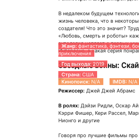
В недалеком будущем технологи
жизнь человека, что в некотор
создателя! Что это значит? Тру
«Любовь, смерть и роботы» каж
антология цепляет с первых мин
Жанр:
фантастика, фэнтези, бо
Интересно, а какая серия понра
приключения
Звёздные войны: Скай
Год выхода:
2019
Страна:
США
Кинопоиск:
N/A
IMDB:
N/A
Режиссер:
Джей Джей Абрамс
В ролях:
Дэйзи Ридли, Оскар Ай
Кэрри Фишер, Кери Рассел, Мар
Нионго и другие
Говоря про лучшие фильмы про 