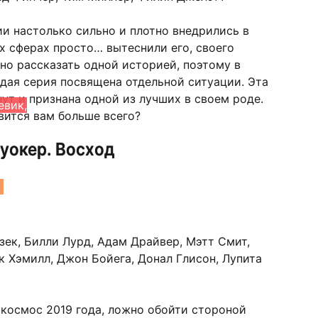
и настолько сильно и плотно внедрились в
ых сферах просто… вытеснили его, своего
дно рассказать одной историей, поэтому в
дая серия посвящена отдельной ситуации. Эта
ут и признана одной из лучших в своем роде.
евик,
вится вам больше всего?
уокер. Восход
зек, Билли Лурд, Адам Драйвер, Мэтт Смит,
к Хэмилл, Джон Бойега, Донал Глисон, Лупита
космос 2019 года, ложно обойти стороной