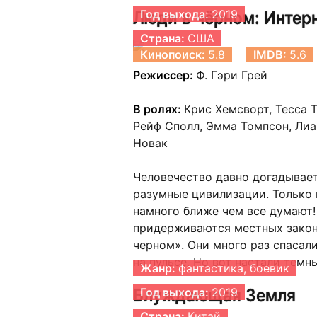
Люди в чёрном: Интер
Год выхода:
2019
Страна:
США
Кинопоиск:
5.8
IMDB:
5.6
Режиссер:
Ф. Гэри Грей
В ролях:
Крис Хемсворт, Тесса 
Рейф Сполл, Эмма Томпсон, Лиа
Новак
Человечество давно догадывает
разумные цивилизации. Только н
намного ближе чем все думают!
придерживаются местных законо
черном». Они много раз спасали
на пульсе. Но вот настали темн
Жанр:
фантастика, боевик
Блуждающая Земля
Год выхода:
2019
Страна:
Китай