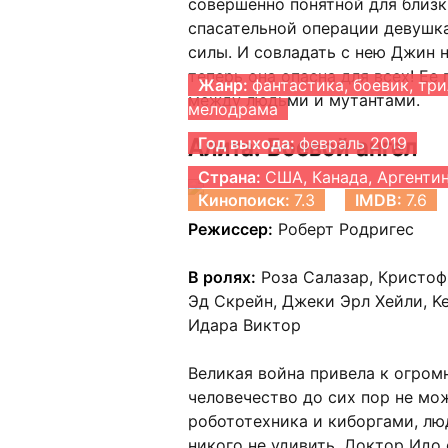
совершенно понятной для близк
спасательной операции девушк
силы. И совладать с нею Джин н
теперь она опасна для всех! Е
Жанр:
фантастика, боевик, три
между людьми и мутантами.
мелодрама
Алита: Боевой ангел
Год выхода:
февраль 2019
Страна:
США, Канада, Аргенти
Кинопоиск:
7.3
IMDB:
7.6
Режиссер:
Роберт Родригес
В ролях:
Роза Салазар, Кристоф
Эд Скрейн, Джеки Эрл Хейли, Ke
Идара Виктор
Великая война привела к огром
человечество до сих пор не мо
робототехника и киборгами, лю
никого не удивить. Доктор Идо 