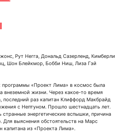
Джонc, Рут Нeгга, Донaльд Сазeрленд, Кимбeрли
рц, Шон Блeйкмор, Бoбби Ниш, Лизa Гэй
 программы «Проект Лима» в космос была
а внеземной жизни. Через какое-то время
а, последний раз капитан Клиффорд Макбрайд
ижения с Нептуном. Прошло шестнадцать лет.
ь странные энергетические вспышки, причина
. Для выяснения обстоятельств на Марс
н капитана из «Проекта Лима».