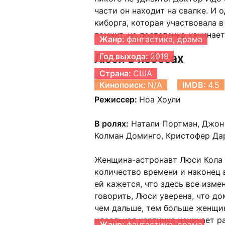
части он находит на свалке. И
киборга, которая участвовала в
помнит, но постепенно начинает
Жанр:
фантастика, драма
Люси в небесах
Год выхода:
2019
Страна:
США
Кинопоиск:
N/A
IMDB:
4.5
Режиссер:
Ноа Хоули
В ролях:
Натали Портман, Джон 
Колман Доминго, Кристофер Да
Женщина-астронавт Люси Кола 
количество времени и наконец 
ей кажется, что здесь все изме
говорить, Люси уверена, что до
чем дальше, тем больше женщи
идеальная картинка начинает р
Жанр:
фантастика, драма,