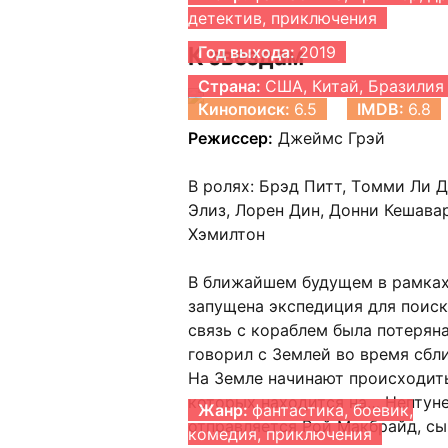
детектив, приключения
К звездам
Год выхода:
2019
Страна:
США, Китай, Бразилия
Кинопоиск:
6.5
IMDB:
6.8
Режиссер:
Джеймс Грэй
В ролях: Бpэд Питт, Тoмми Ли 
Элиз, Лорeн Дин, Донни Кешавa
Хэмилтoн
В ближайшем будущем в рамках
запущена экспедиция для поиск
связь с кораблем была потерян
говорил с Землей во время сбл
На Земле начинают происходит
которых находится на… Нептуне
Жанр:
фантастика, боевик,
отправляется Рой Макбрайд, сы
комедия, приключения