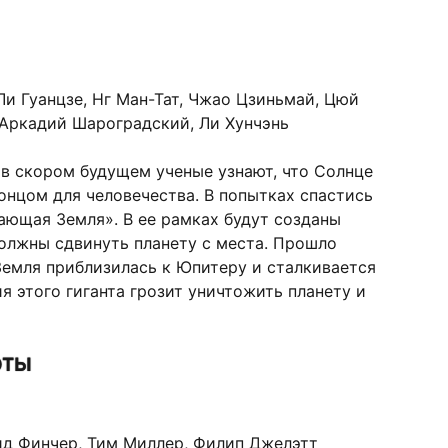
Ли Гуанцзе, Нг Ман-Тат, Чжао Цзиньмай, Цюй
 Аркадий Шароградский, Ли Хунчэнь
и в скором будущем ученые узнают, что Солнце
концом для человечества. В попытках спастись
ающая Земля». В ее рамках будут созданы
олжны сдвинуть планету с места. Прошло
Земля приблизилась к Юпитеру и сталкивается
я этого гиганта грозит уничтожить планету и
оты
д Финчер, Тим Миллер, Филип Джелэтт