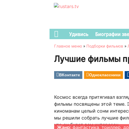
Удивись
Биографии зв
Главное меню
»
Подборки фильмов
»
Лучшие фильмы п
ВКонтакте
Одноклассники
Космос всегда притягивал взгля
фильмы посвящены этой теме. Э
киноманам целый сонм интересн
мы решили собрать лучшие филь
что он будет вам интересен.
Жанр:
фантастика, триллер, др