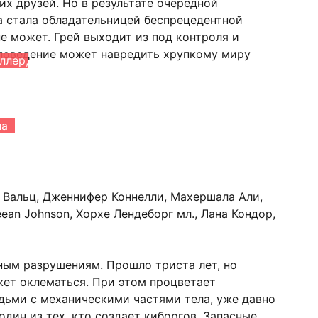
их друзей. Но в результате очередной
а стала обладательницей беспрецедентной
е может. Грей выходит из под контроля и
е поведение может навредить хрупкому миру
ллер,
на
 Вальц, Дженнифер Коннелли, Махершала Али,
ean Johnson, Хорхе Лендеборг мл., Лана Кондор,
ным разрушениям. Прошло триста лет, но
жет оклематься. При этом процветает
дьми с механическими частями тела, уже давно
один из тех, кто создает киборгов. Запасные