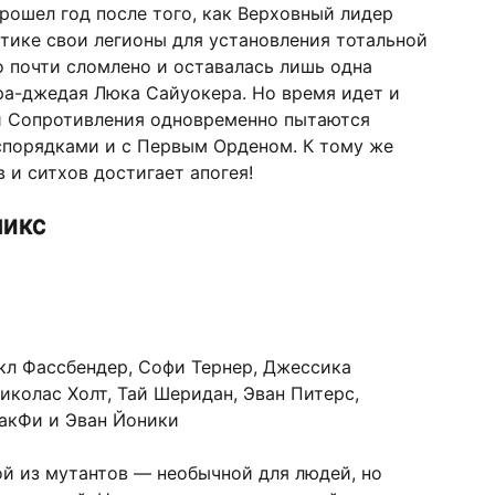
Прошел год после того, как Верховный лидер
ктике свои легионы для установления тотальной
 почти сломлено и оставалась лишь одна
а-джедая Люка Сайуокера. Но время идет и
ки Сопротивления одновременно пытаются
спорядками и с Первым Орденом. К тому же
 и ситхов достигает апогея!
никс
л Фассбендер, Софи Тернер, Джессика
иколас Холт, Тай Шеридан, Эван Питерс,
акФи и Эван Йоники
й из мутантов — необычной для людей, но