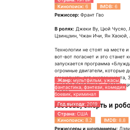
Кинопоиск:
6
IMDB:
6
Режиссер:
Франт Гво
В ролях:
Джеки Ву, Цюй Чусяо, 
Цзинцзин, Чжан Ичи, Ян Хаоюй,
Технологии не стоят на месте 
вот-вот погаснет и это станет 
запускается программа «Блужд
огромные двигатели, которые д
семнадцать лет эксперимента, 
Жанр:
мультфильм, ужасы,
с новой проблемой — гравитаци
фантастика, фэнтези, комедия,
людей.
боевик, криминал
Любовь, смерть и роб
Год выхода:
2019
Страна:
США
Кинопоиск:
8.2
IMDB:
8.8
Режиссеры и шоураннеры:
Дэви