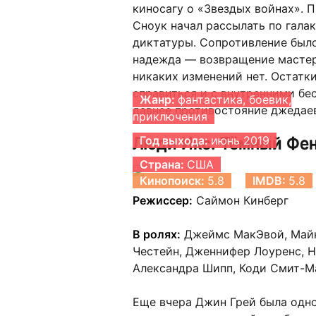
киносагу о «Звездых войнах». 
Сноук начал рассылать по гала
диктатуры. Сопротивление было
надежда — возвращение мастер
никаких изменений нет. Остат
справиться и с внутренними бе
Жанр:
фантастика, боевик,
давнее противостояние джедаев
приключения
Люди Икс: Тёмный Фе
Год выхода:
июнь 2019
Страна:
США
Кинопоиск:
5.8
IMDB:
5.8
Режиссер:
Саймон Кинберг
В ролях:
Джеймс МакЭвой, Майк
Честейн, Дженнифер Лоуренс, Н
Александра Шипп, Коди Смит-М
Еще вчера Джин Грей была одно