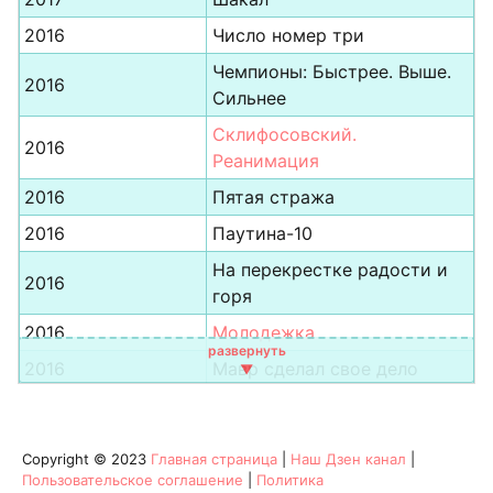
2016
Число номер три
Чемпионы: Быстрее. Выше.
2016
Сильнее
Склифосовский.
2016
Реанимация
2016
Пятая стража
2016
Паутина-10
На перекрестке радости и
2016
горя
2016
Молодежка
2016
Мавр сделал свое дело
2016
Вышибала
2016
Взрывная волна
Copyright © 2023
Главная страница
|
Наш Дзен канал
|
2016
Вероника не хочет умирать
Пользовательское соглашение
|
Политика