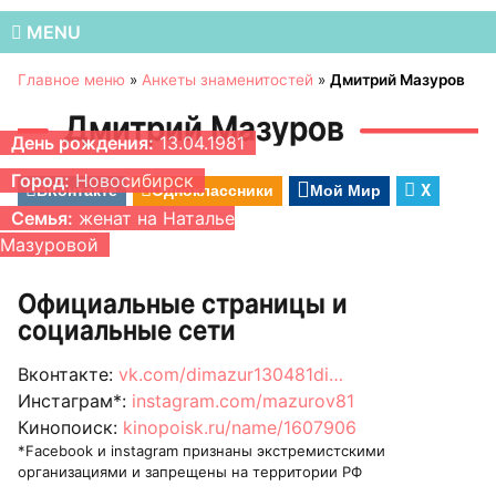
MENU
Главное меню
»
Анкеты знаменитостей
»
Дмитрий Мазуров
Дмитрий Мазуров
День рождения:
13.04.1981
Город:
Новосибирск
ВКонтакте
Одноклассники
Мой Мир
X
Семья:
женат на Наталье
Мазуровой
Официальные страницы и
социальные сети
Вконтакте:
vk.com/dimazur130481di…
Инстаграм*:
instagram.com/mazurov81
Кинопоиск:
kinopoisk.ru/name/1607906
*Facebook и instagram признаны экстремистскими
организациями и запрещены на территории РФ