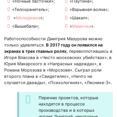
«Ночные ласточки»;
«Паутина»;
«Телохранитель»;
«Взрывная волна»;
«
Молодежка
»;
«Шакал»;
«Вышибала»;
«
Мамочки
».
Работоспособности Дмитрия Мазурова можно
только удивляться.
В 2017 году он появился на
экранах в трех главных ролях
, перевоплотившись в
Игоря Власова в «Чисто московских убийствах», в
Юрия Макарского в «Напрасных надеждах», в
Романа Морозова в «Морозове». Сыграл роли
второго плана в «Свидетелях», «Ничто не
случается дважды», «Психологинях», «Леснике-3».
Перечню проектов, которые
находятся в процессе
производства и в которых
играет Дмитрий, некоторые