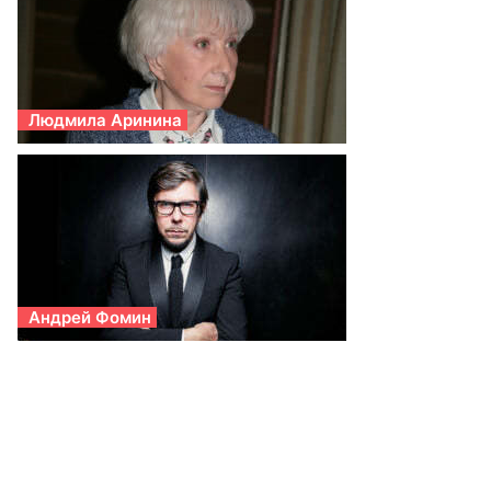
Людмила Аринина
Андрей Фомин