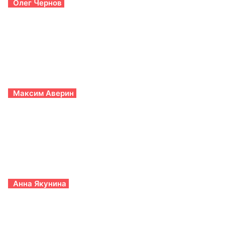
Олег Чернов
Максим Аверин
Анна Якунина