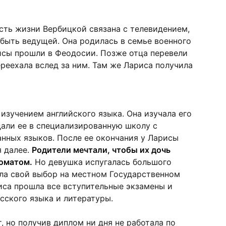
асть жизни Вербицкой связана с телевидением,
 быть ведущей. Она родилась в семье военного
исы прошли в Феодосии. Позже отца перевели
ереехала вслед за ним. Там же Лариса получила
изучением английского языка. Она изучала его
дали ее в специализированную школу с
нных языков. После ее окончания у Ларисы
я далее.
Родители мечтали, чтобы их дочь
оматом.
Но девушка испугалась большого
ила свой выбор на местном Государственном
иса прошла все вступительные экзамены и
сского языка и литературы.
, но получив диплом ни дня не работала по