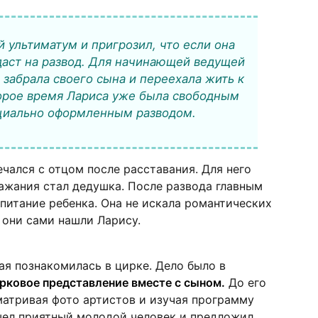
 ультиматум и пригрозил, что если она
одаст на развод. Для начинающей ведущей
 забрала своего сына и переехала жить к
орое время Лариса уже была свободным
циально оформленным разводом.
чался с отцом после расставания. Для него
ажания стал дедушка. После развода главным
спитание ребенка. Она не искала романтических
 они сами нашли Ларису.
я познакомилась в цирке. Дело было в
рковое представление вместе с сыном.
До его
матривая фото артистов и изучая программу
шел приятный молодой человек и предложил