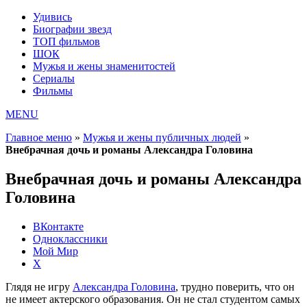
Удивись
Биографии звезд
ТОП фильмов
ШОК
Мужья и жены знаменитостей
Сериалы
Фильмы
MENU
Главное меню
»
Мужья и жены публичных людей
»
Внебрачная дочь и романы Александра Головина
Внебрачная дочь и романы Александра
Головина
ВКонтакте
Одноклассники
Мой Мир
X
Глядя не игру
Александра Головина
, трудно поверить, что он
не имеет актерского образования. Он не стал студентом самых