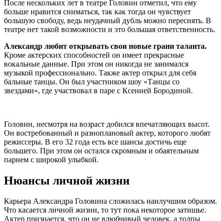
После нескольких лет в театре Головин отметил, что ему
больше нравится сниматься, так как тогда он чувствует
большую свободу, ведь неудачный дубль можно переснять. В
театре нет такой возможности и это большая ответственность.
Александр любит открывать свои новые грани таланта.
Кроме актерских способностей он имеет прекрасные
вокальные данные. При этом он никогда не занимался
музыкой профессионально. Также актер открыл для себя
бальные танцы. Он был участником шоу «Танцы со
звездами», где участвовал в паре с Ксенией Бородиной.
Головин, несмотря на возраст добился впечатляющих высот.
Он востребованный и разноплановый актер, которого любят
режиссеры. В его 32 года есть все шансы достичь еще
большего. При этом он остался скромным и обаятельным
парнем с широкой улыбкой.
​Нюансы личной жизни
Карьера Александра Головина сложилась наилучшим образом.
Что касается личной жизни, то тут пока некоторое затишье.
Актер признается, что он не влюбчивый человек, а толпы