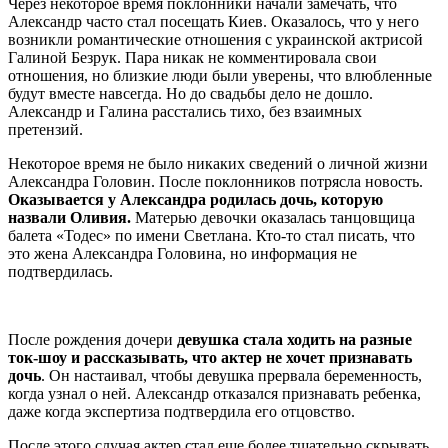
Через некоторое время поклонники начали замечать, что
Александр часто стал посещать Киев. Оказалось, что у него
возникли романтические отношения с украинской актрисой
Галиной Безрук. Пара никак не комментировала свои
отношения, но близкие люди были уверены, что влюбленные
будут вместе навсегда. Но до свадьбы дело не дошло.
Александр и Галина расстались тихо, без взаимных
претензий.
Некоторое время не было никаких сведений о личной жизни
Александра Головин. После поклонников потрясла новость.
Оказывается у Александра родилась дочь, которую
назвали Оливия.
Матерью девочки оказалась танцовщица
балета «Тодес» по имени Светлана. Кто-то стал писать, что
это жена Александра Головина, но информация не
подтвердилась.
После рождения дочери
девушка стала ходить на разные
ток-шоу и рассказывать, что актер не хочет признавать
дочь
. Он настаивал, чтобы девушка прервала беременность,
когда узнал о ней. Александр отказался признавать ребенка,
даже когда экспертиза подтвердила его отцовство.
После этого случая актер стал еще более тщательно скрывать