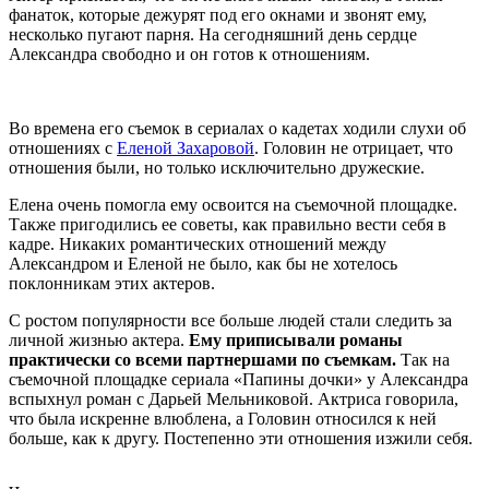
фанаток, которые дежурят под его окнами и звонят ему,
несколько пугают парня. На сегодняшний день сердце
Александра свободно и он готов к отношениям.
Во времена его съемок в сериалах о кадетах ходили слухи об
отношениях с
Еленой Захаровой
. Головин не отрицает, что
отношения были, но только исключительно дружеские.
Елена очень помогла ему освоится на съемочной площадке.
Также пригодились ее советы, как правильно вести себя в
кадре. Никаких романтических отношений между
Александром и Еленой не было, как бы не хотелось
поклонникам этих актеров.
С ростом популярности все больше людей стали следить за
личной жизнью актера.
Ему приписывали романы
практически со всеми партнершами по съемкам.
Так на
съемочной площадке сериала «Папины дочки» у Александра
вспыхнул роман с Дарьей Мельниковой. Актриса говорила,
что была искренне влюблена, а Головин относился к ней
больше, как к другу. Постепенно эти отношения изжили себя.