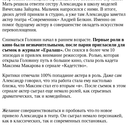
Мать решила отвезти сестру Александра в школу моделей
Вячеслава Зайцева. Мальчик напросился с ними. В итоге,
двоих детей приняли в студию, а уже там Александра заметил
актер театра «Современник» Андрей Белкин. Именно он
помог будущему актеру в совершенстве овладеть искусством
перевоплощения.
Сниматься Головин начал в раннем возрасте.
Первые роли в
кино были незначительными, после парня пригласили для
съемок в журнале «Ералаш».
Он снялся в более чем 10
эпизодах и привлек внимание режиссеров. Ролью, которая
открыла Головину путь в большое кино, стала роль кадета
Максима Макарова в сериале «Кадетство».
Критики отмечали 100% попадание актера в роль. Даже сам
Александр говорил, что эта работа стала ему настолько
близка, что Максим стал его вторым «я». После съемок в этом
сериале актер сыграл еще немало ролей, как серьезных
драматических, так и комедийных.
Желание совершенствоваться и пробовать что-то новое
привело Александра в театр. Он сыграл немало персонажей,
как в классических, так и современных постановках.