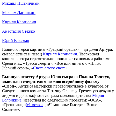
Михаил Пшеничный
Максим Лагашкин
Кирилл Каганович
Анастасия Стежко
Юрий Ваксман
Главного героя картины «Грецкий орешек» – ди-джея Артура,
сыграл артист и певец
Кирилл Каганович
. Творческая
копилка актера стремительно пополняется новыми работами.
Среди них: «Трасса смерти», «Все или ничего», «Пляж.
Жаркий сезон», «
Света с того света
».
Бывшую невесту Артура Юлю сыграла Полина Толстун,
знакомая телезрителям по многосерийному фильму
«Свои».
Актриса мастерски перевоплотилась в куратора от
Следственного комитета Татьяну Оленеву. Греческую девушку
диджея и дочь мафиози сыграла молодая артистка
Мария
Болонкина
, известная по следующим проектам: «ОСА»,
«Грешник», «
Мамочки
», «Чемпионы: Быстрее. Выше.
Сильнее».