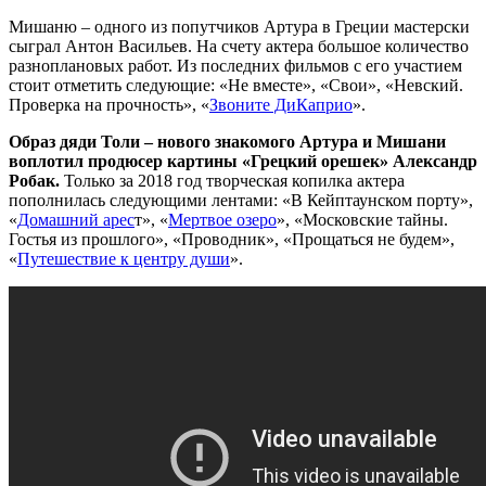
Мишаню – одного из попутчиков Артура в Греции мастерски
сыграл Антон Васильев. На счету актера большое количество
разноплановых работ. Из последних фильмов с его участием
стоит отметить следующие: «Не вместе», «Свои», «Невский.
Проверка на прочность», «
Звоните ДиКаприо
».
Образ дяди Толи – нового знакомого Артура и Мишани
воплотил продюсер картины «Грецкий орешек» Александр
Робак.
Только за 2018 год творческая копилка актера
пополнилась следующими лентами: «В Кейптаунском порту»,
«
Домашний арес
т», «
Мертвое озеро
», «Московские тайны.
Гостья из прошлого», «Проводник», «Прощаться не будем»,
«
Путешествие к центру души
».