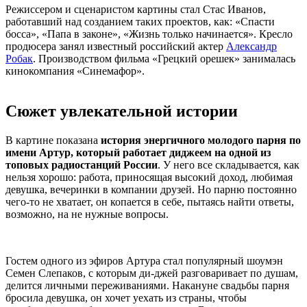
Режиссером и сценаристом картины стал Стас Иванов,
работавший над созданием таких проектов, как: «Спасти
босса», «Папа в законе», «Жизнь только начинается». Кресло
продюсера занял известный российский актер
Александр
Робак
. Производством фильма «Грецкий орешек» занималась
кинокомпания «Синемафор».
Сюжет увлекательной истории
В картине показана
история энергичного молодого парня по
имени Артур, который работает диджеем на одной из
топовых радиостанций России
. У него все складывается, как
нельзя хорошо: работа, приносящая высокий доход, любимая
девушка, вечеринки в компании друзей. Но парню постоянно
чего-то не хватает, он копается в себе, пытаясь найти ответы,
возможно, на не нужные вопросы.
Гостем одного из эфиров Артура стал популярный шоумэн
Семен Слепаков, с которым ди-джей разговаривает по душам,
делится личными переживаниями. Накануне свадьбы парня
бросила девушка, он хочет уехать из страны, чтобы