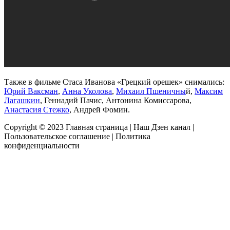
Также в фильме Стаса Иванова «Грецкий орешек» снимались:
Юрий Ваксман
,
Анна Уколова
,
Михаил Пшеничны
й,
Максим
Лагашкин
, Геннадий Пачис, Антонина Комиссарова,
Анастасия Стежко
, Андрей Фомин.
Copyright © 2023
Главная страница
|
Наш Дзен канал
|
Пользовательское соглашение
|
Политика
конфиденциальности