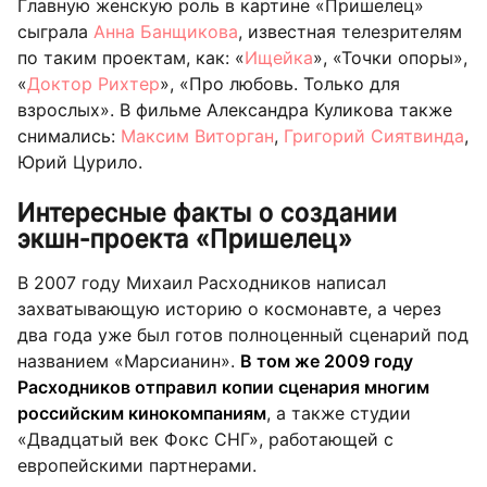
Главную женскую роль в картине «Пришелец»
сыграла
Анна Банщикова
, известная телезрителям
по таким проектам, как: «
Ищейка
», «Точки опоры»,
«
Доктор Рихтер
», «Про любовь. Только для
взрослых». В фильме Александра Куликова также
снимались:
Максим Виторган
,
Григорий Сиятвинда
,
Юрий Цурило.
Интересные факты о создании
экшн-проекта «Пришелец»
В 2007 году Михаил Расходников написал
захватывающую историю о космонавте, а через
два года уже был готов полноценный сценарий под
названием «Марсианин».
В том же 2009 году
Расходников отправил копии сценария многим
российским кинокомпаниям
, а также студии
«Двадцатый век Фокс СНГ», работающей с
европейскими партнерами.