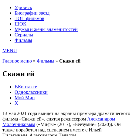
Удивись
Биографии звезд
ТОП фильмов
ШОК
Мужья и жены знаменитостей
Сериалы
Фильмы
MENU
Главное меню
»
Фильмы
»
Скажи ей
Скажи ей
ВКонтакте
Одноклассники
Мой Мир
X
13 мая 2021 года выйдет на экраны премьера драматического
фильма «Скажи ей», снятая режиссером
Александром
Молочниковым
(«Мифы» (2017), «Беезумие» (2020)). Он
также поработал над сценарием вместе с Ильей
Тилькиным, Александром Талалом.