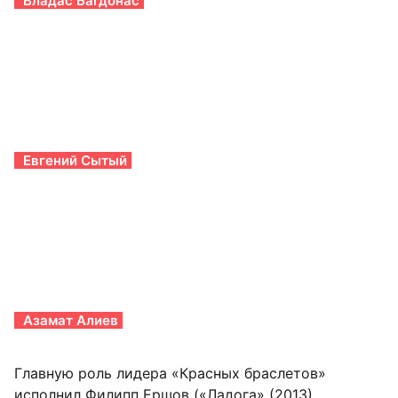
Владас Багдонас
Евгений Сытый
Азамат Алиев
Главную роль лидера «Красных браслетов»
исполнил Филипп Ершов («Ладога» (2013),