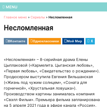
MENU
Главное меню
»
Сериалы
»
Несломленная
Несломленная
ВКонтакте
Одноклассники
Мой Мир
X
«Несломленная» – 8-серийная драма Елены
Цыплаковой («Кармелита. Цыганская любовь»,
«Первая любовь», «Свидетельство о рождении»).
Продюсером выступила Евгения Вильшанская
(«Жизнь под чужим солнцем», «Соната для
горничной», «Хрустальная ловушка»).
Производством картины занималась компания
«Свэлл Фильм». Премьера фильма запланирована
на 5 апреля 2021 года в эфире канала «Россия».