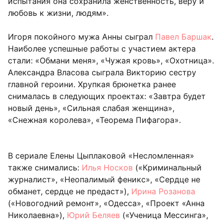
испытания она сохранила женственность, веру и
любовь к жизни, людям».
Игоря покойного мужа Анны сыграл
Павел Баршак
.
Наиболее успешные работы с участием актера
стали: «Обмани меня», «Чужая кровь», «Охотница».
Александра Власова сыграла Викторию сестру
главной героини. Хрупкая брюнетка ранее
снималась в следующих проектах: «Завтра будет
новый день», «Сильная слабая женщина»,
«Снежная королева», «Теорема Пифагора».
В сериале Елены Цыплаковой «Несломленная»
также снимались:
Илья Носков
(«Криминальный
журналист», «Неопалимый феникс», «Сердце не
обманет, сердце не предаст»),
Ирина Розанова
(«Новогодний ремонт», «Одесса», «Проект «Анна
Николаевна»),
Юрий Беляев
(«Ученица Мессинга»,