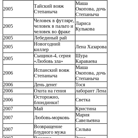
Маша
Тайский вояж
2005
Окопова, дочь
Степаныча
Степаныча
Человек в футляре,
Лариса
2005
человек в пальто и
Кулькова
человек во фраке
2005
Лебединый рай
Новогодний
2005
Лена Хазарова
киллер
Сыщики-4, серия
Шура
2005
«Любовь зла»
Караваева
Маша
Испанский вояж
2006
Окопова, дочь
Степаныча
Степаныча
2006
День денег
Тося
2006
Охота на гения
лаборант Лена
Осторожно,
2006
Светка
блондинки!
2007
Май
Кристина
Мария
2007
Любовь-морковь
Савельевна
Возвращение
2007
Сильва
блудного мужа