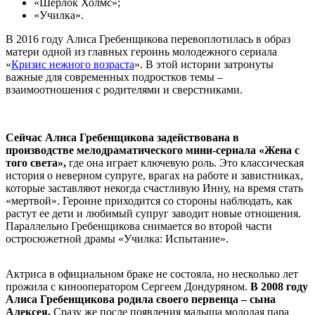
«Шерлок Холмс»;
«Училка».
В 2016 году Алиса Гребенщикова перевоплотилась в образ
матери одной из главных героинь молодежного сериала
«
Кризис нежного возраста
». В этой истории затронуты
важные для современных подростков темы –
взаимоотношения с родителями и сверстниками.
Сейчас Алиса Гребенщикова задействована в
производстве мелодраматического мини-сериала «Жена с
того света»,
где она играет ключевую роль. Это классическая
история о неверном супруге, врагах на работе и завистниках,
которые заставляют некогда счастливую Инну, на время стать
«мертвой». Героине приходится со стороны наблюдать, как
растут ее дети и любимый супруг заводит новые отношения.
Параллельно Гребенщикова снимается во второй части
остросюжетной драмы «Училка: Испытание».
Актриса в официальном браке не состояла, но несколько лет
прожила с кинооператором Сергеем Дондуряном.
В 2008 году
Алиса Гребенщикова родила своего первенца – сына
Алексея.
Сразу же после появления малыша молодая пара