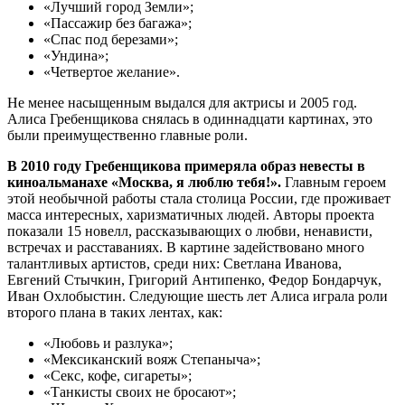
«Лучший город Земли»;
«Пассажир без багажа»;
«Спас под березами»;
«Ундина»;
«Четвертое желание».
Не менее насыщенным выдался для актрисы и 2005 год.
Алиса Гребенщикова снялась в одиннадцати картинах, это
были преимущественно главные роли.
В 2010 году Гребенщикова примеряла образ невесты в
киноальманахе «Москва, я люблю тебя!».
Главным героем
этой необычной работы стала столица России, где проживает
масса интересных, харизматичных людей. Авторы проекта
показали 15 новелл, рассказывающих о любви, ненависти,
встречах и расставаниях. В картине задействовано много
талантливых артистов, среди них: Светлана Иванова,
Евгений Стычкин, Григорий Антипенко, Федор Бондарчук,
Иван Охлобыстин. Следующие шесть лет Алиса играла роли
второго плана в таких лентах, как:
«Любовь и разлука»;
«Мексиканский вояж Степаныча»;
«Секс, кофе, сигареты»;
«Танкисты своих не бросают»;