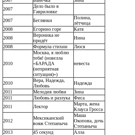
2007
Ванечка
Зина
Дело было в
2007
Гавриловке
Полина,
2007
Беглянки
лётчица
2008
Егорино горе
Катя
Вероника не
2008
Нина
придёт
2008
Формула стихии
Люся
Москва, я люблю
тебя! (новелла
2010
«БАРАДА
невеста
(неприятная
ситуация)»)
Вера, Надежда,
2010
Надежда
Любовь
2011
Мелодия любви
Зина
2011
Любовь и разлука
Фиса
Марта, жена
2011
Лектор
Клауса Гросса
Маша
Мексиканский
2012
Окопова, дочь
вояж Степаныча
Степаныча
2013
45 секунд
Алла