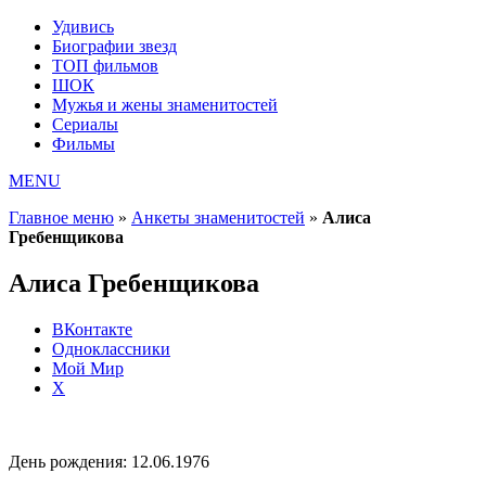
Удивись
Биографии звезд
ТОП фильмов
ШОК
Мужья и жены знаменитостей
Сериалы
Фильмы
MENU
Главное меню
»
Анкеты знаменитостей
»
Алиса
Гребенщикова
Алиса Гребенщикова
ВКонтакте
Одноклассники
Мой Мир
X
День рождения:
12.06.1976