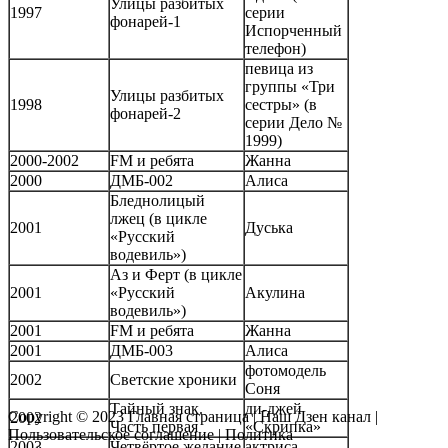
Улицы разбитых
1997
серии
фонарей-1
Испорченный
телефон)
певица из
группы «Три
Улицы разбитых
1998
сестры» (в
фонарей-2
серии Дело №
1999)
2000-2002
FM и ребята
Жанна
2000
ДМБ-002
Алиса
Бледнолицый
лжец (в цикле
2001
Дуська
«Русский
водевиль»)
Аз и Ферт (в цикле
2001
«Русский
Акулина
водевиль»)
2001
FM и ребята
Жанна
2001
ДМБ-003
Алиса
фотомодель
2002
Светские хроники
Соня
Тайный знак.
ди-джей
Copyright © 2023
Главная страница
|
Наш Дзен канал
|
2002
Часть первая
«Скрипка»
Пользовательское соглашение
|
Политика
2003
Четвёртое желание
актриса