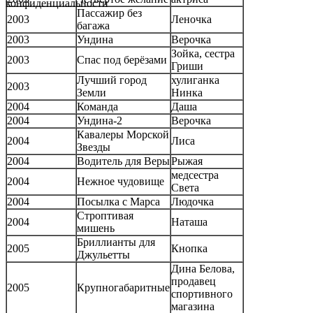
конфиденциальности
Пассажир без
2003
Леночка
багажа
2003
Ундина
Верочка
Зойка, сестра
2003
Спас под берёзами
Гриши
Лучший город
хулиганка
2003
Земли
Нинка
2004
Команда
Даша
2004
Ундина-2
Верочка
Кавалеры Морской
2004
Лиса
Звезды
2004
Водитель для Веры
Рыжая
медсестра
2004
Нежное чудовище
Света
2004
Посылка с Марса
Людочка
Строптивая
2004
Наташа
мишень
Бриллианты для
2005
Кнопка
Джульетты
Дина Белова,
продавец
2005
Крупногабаритные
спортивного
магазина