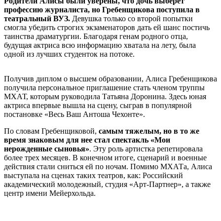
Родители Алисы были уверены, что дочь выберет
профессию журналиста, но Гребенщикова поступила в
театральный ВУЗ.
Девушка только со второй попытки
смогла убедить строгих экзаменаторов дать ей шанс постичь
таинства драматургии. Благодаря генам родного отца,
будущая актриса всю информацию хватала на лету, была
одной из лучших студенток на потоке.
Получив диплом о высшем образовании, Алиса Гребенщикова
получила персональное приглашение стать членом труппы
МХАТ, которым руководила Татьяна Доронина. Здесь юная
актриса впервые вышла на сцену, сыграв в популярной
постановке «Весь Ваш Антоша Чехонте».
По словам Гребенщиковой,
самым тяжелым, но в то же
время знаковым для нее стал спектакль «Мои
нерожденные сыновья»
. Эту роль артистка репетировала
более трех месяцев. В конечном итоге, сценарий и военные
действия стали сниться ей по ночам. Помимо МХАТа, Алиса
выступала на сценах таких театров, как: Российский
академический молодежный, студия «Арт-Партнер», а также
центр имени Мейерхольда.