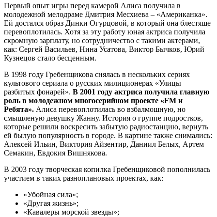
Первый опыт игры перед камерой Алиса получила в
молодежной мелодраме Дмитрия Месхиева – «Американка».
Ей достался образ Динки Огурцовой, в который она блестяще
перевоплотилась. Хотя за эту работу юная актриса получила
скромную зарплату, но сотрудничество с такими актерами,
как: Сергей Васильев, Нина Усатова, Виктор Бычков, Юрий
Кузнецов стало бесценным.
В 1998 году Гребенщикова снялась в нескольких сериях
культового сериала о русских милиционерах «Улицы
разбитых фонарей».
В 2001 году актриса получила главную
роль в молодежном многосерийном проекте «FM и
Ребята».
Алиса перевоплотилась во взбалмошную, но
смышленую девушку Жанну. История о группе подростков,
которые решили воскресить забытую радиостанцию, вернуть
ей былую популярность в городе. В картине также снимались:
Алексей Ильин, Виктория Айзентир, Даниил Белых, Артем
Семакин, Евдокия Вишнякова.
В 2003 году творческая копилка Гребенщиковой пополнилась
участием в таких разноплановых проектах, как:
«Убойная сила»;
«Другая жизнь»;
«Кавалеры морской звезды»;