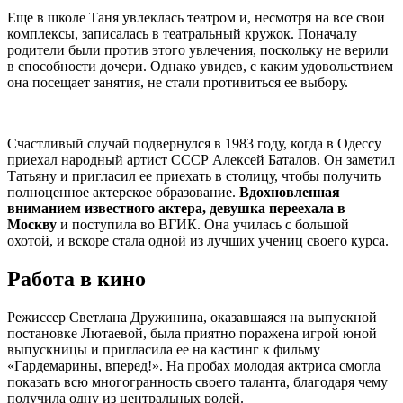
Еще в школе Таня увлеклась театром и, несмотря на все свои
комплексы, записалась в театральный кружок. Поначалу
родители были против этого увлечения, поскольку не верили
в способности дочери. Однако увидев, с каким удовольствием
она посещает занятия, не стали противиться ее выбору.
Счастливый случай подвернулся в 1983 году, когда в Одессу
приехал народный артист СССР Алексей Баталов. Он заметил
Татьяну и пригласил ее приехать в столицу, чтобы получить
полноценное актерское образование.
Вдохновленная
вниманием известного актера, девушка переехала в
Москву
и поступила во ВГИК. Она училась с большой
охотой, и вскоре стала одной из лучших учениц своего курса.
Работа в кино
Режиссер Светлана Дружинина, оказавшаяся на выпускной
постановке Лютаевой, была приятно поражена игрой юной
выпускницы и пригласила ее на кастинг к фильму
«Гардемарины, вперед!». На пробах молодая актриса смогла
показать всю многогранность своего таланта, благодаря чему
получила одну из центральных ролей.