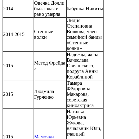
Овечка Долли
2014
была злая и
бабушка Никиты
рано умерла
Лидия
Степановна
Степные
Волкова, член
2014-2015
волки
семейной банды
«Степные
волки»
Надежда, жена
Вячеслава
Метод Фрейда
2015
Галчанского,
2
подруга Анны
Кораблиной
Тамара
Фёдоровна
Людмила
2015
Макарова,
Гурченко
советская
киноактриса
Наталья
Юрьевна
Жукова,
начальник Юли,
главный
2015
Мамочки