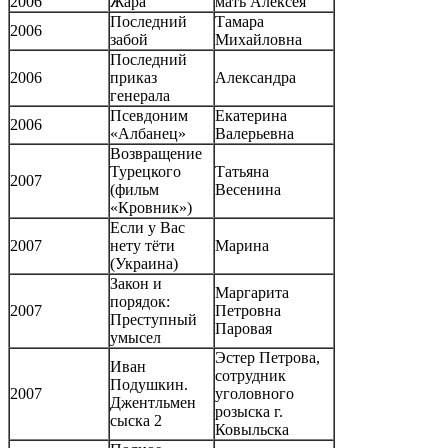
2006
Жара
мать Алексея
Последний
Тамара
2006
забой
Михайловна
Последний
2006
приказ
Александра
генерала
Псевдоним
Екатерина
2006
«Албанец»
Валерьевна
Возвращение
Турецкого
Татьяна
2007
(фильм
Весенина
«Кровник»)
Если у Вас
2007
нету тёти
Марина
(Украина)
Закон и
Маргарита
порядок:
2007
Петровна
Преступный
Паровая
умысел
Эстер Петрова,
Иван
сотрудник
Подушкин.
2007
уголовного
Джентльмен
розыска г.
сыска 2
Ковыльска