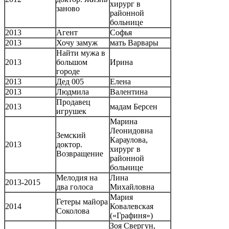
хирург в
заново
районной
больнице
2013
Агент
Софья
2013
Хочу замуж
мать Варвары
Найти мужа в
2013
большом
Ирина
городе
2013
Дед 005
Елена
2013
Людмила
Валентина
Продавец
2013
мадам Берсен
игрушек
Марина
Леонидовна
Земский
Караулова,
2013
доктор.
хирург в
Возвращение
районной
больнице
Мелодия на
Лина
2013-2015
два голоса
Михайловна
Мария
Гетеры майора
2014
Ковалевская
Соколова
(«Графиня»)
Зоя Свергун,