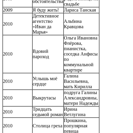
обстоятельства
свадьбе
2009
Я буду жить!
Лариса Танская
Детективное
агентство
Альбина
2010
«Иван да
Кравцова
Марья»
Ольга Ивановна
Флёрова,
пианистка,
Вдовий
2010
соседка Анфисы
пароход
по
коммунальной
квартире
Галина
Услышь моё
2010
Васильевна,
сердце
мать Кирилла
подруга Галины
2010
Выкрутасы
Александровны,
матери Надежды
Тридцать
Ирина
2010
седьмой роман
Ветлугина
Прошкина,
2010
Столица греха
популярная
певица