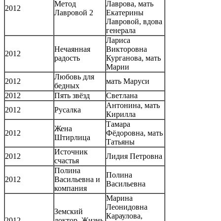
Метод
Лаврова, мать
2012
Лавровой 2
Екатерины
Лавровой, вдова
генерала
Лариса
Нечаянная
Викторовна
2012
радость
Курганова, мать
Марии
Любовь для
2012
мать Маруси
бедных
2012
Пять звёзд
Светлана
Антонина, мать
2012
Русалка
Кирилла
Тамара
Жена
2012
Фёдоровна, мать
Штирлица
Татьяны
Источник
2012
Лидия Петровна
счастья
Полина
Полина
2012
Васильевна и
Васильевна
компания
Марина
Леонидовна
Земский
Караулова,
2012
доктор. Жизнь