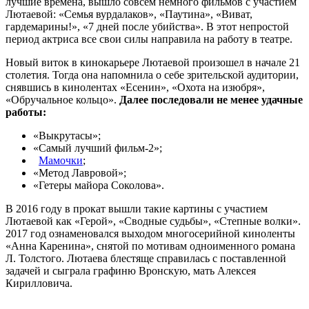
лучшие времена, вышло совсем немного фильмов с участием
Лютаевой: «Семья вурдалаков», «Паутина», «Виват,
гардемарины!», «7 дней после убийства». В этот непростой
период актриса все свои силы направила на работу в театре.
Новый виток в кинокарьере Лютаевой произошел в начале 21
столетия. Тогда она напомнила о себе зрительской аудитории,
снявшись в кинолентах «Есенин», «Охота на изюбря»,
«Обручальное кольцо».
Далее последовали не менее удачные
работы:
«Выкрутасы»;
«Самый лучший фильм-2»;
Мамочки
;
«Метод Лавровой»;
«Гетеры майора Соколова».
В 2016 году в прокат вышли такие картины с участием
Лютаевой как «Герой», «Сводные судьбы», «Степные волки».
2017 год ознаменовался выходом многосерийной киноленты
«Анна Каренина», снятой по мотивам одноименного романа
Л. Толстого. Лютаева блестяще справилась с поставленной
задачей и сыграла графиню Вронскую, мать Алексея
Кирилловича.