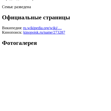
Семья:
разведена
Официальные страницы
Википедия:
ru.wikipedia.org/wiki/…
Кинопоиск:
kinopoisk.ru/name/273287
Фотогалерея