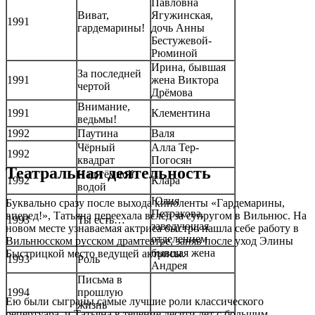
Павловна
Виват,
Ягужинская,
1991
гардемарины!
дочь Анны
Бестужевой-
Рюминой
Ирина, бывшая
За последней
1991
жена Виктора
чертой
Дрёмова
Внимание,
1991
Клементина
ведьмы!
1992
Паутина
Валя
Чёрный
Алла Тер-
1992
квадрат
Погосян
Театральная деятельность
Над тёмной
1992
Клара
водой
Юлия
Буквально сразу после выхода киноленты «Гардемарины,
Петракова,
вперед!», Татьяна переехала вслед за супругом в Вильнюс. На
1993
Ты есть…
заведующая
новом месте узнаваемая актриса быстро нашла себе работу в
отделением
Вильнюсском русском драмтеатре, заняв после уход Элины
бывшая жена
Быстрицкой место ведущей актрисы.
1993
Роль
Андрея
Письма в
1994
прошлую
Ею были сыграны самые лучшие роли классического
жизнь
репертуара, и Татьяна в течение десяти лет с большим