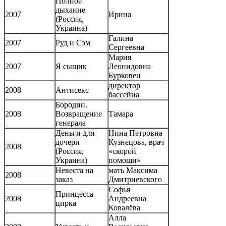
Полное
дыхание
2007
Ирина
(Россия,
Украина)
Галина
2007
Руд и Сэм
Сергеевна
Мария
2007
Я сыщик
Леонидовна
Бурковец
директор
2008
Антисекс
бассейна
Бородин.
2008
Возвращение
Тамара
генерала
Деньги для
Нина Петровна
дочери
Кузнецова, врач
2008
(Россия,
«скорой
Украина)
помощи»
Невеста на
мать Максима
2008
заказ
Дмитриевского
Софья
Принцесса
2008
Андреевна
цирка
Ковалёва
Алла