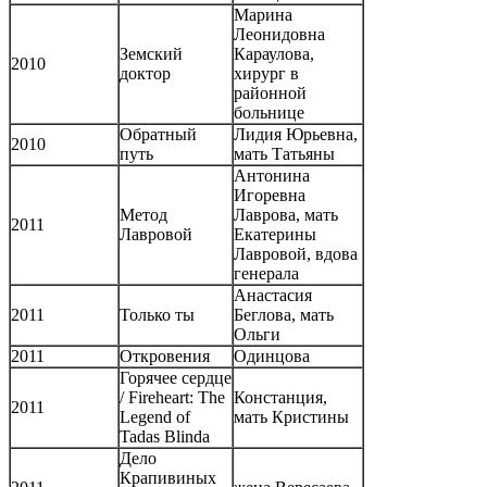
Марина
Леонидовна
Земский
Караулова,
2010
доктор
хирург в
районной
больнице
Обратный
Лидия Юрьевна,
2010
путь
мать Татьяны
Антонина
Игоревна
Метод
Лаврова, мать
2011
Лавровой
Екатерины
Лавровой, вдова
генерала
Анастасия
2011
Только ты
Беглова, мать
Ольги
2011
Откровения
Одинцова
Горячее сердце
/ Fireheart: The
Констанция,
2011
Legend of
мать Кристины
Tadas Blinda
Дело
Крапивиных