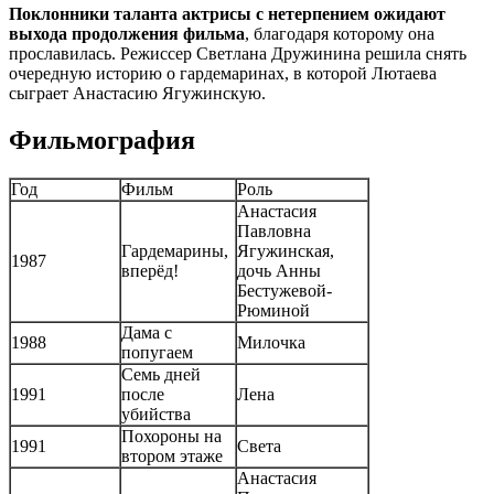
Поклонники таланта актрисы с нетерпением ожидают
выхода продолжения фильма
, благодаря которому она
прославилась. Режиссер Светлана Дружинина решила снять
очередную историю о гардемаринах, в которой Лютаева
сыграет Анастасию Ягужинскую.
Фильмография
Год
Фильм
Роль
Анастасия
Павловна
Гардемарины,
Ягужинская,
1987
вперёд!
дочь Анны
Бестужевой-
Рюминой
Дама с
1988
Милочка
попугаем
Семь дней
1991
после
Лена
убийства
Похороны на
1991
Света
втором этаже
Анастасия