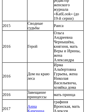
редактор
женского
журнала
«КабLook» (до
19-й серии)
Сводные
2015
Раиса
судьбы
Ольга
Андреевна
Чернышёва,
2016
Герой
княгиня, мать
Веры и Ирины,
жена
Александра
Ирма
Альбертовна
Дом на краю
Гурьева, жена
2016
леса
Николая
Васильевича,
хозяйка дома
Завещание
2016
мать принца
принцессы
графиня
Анна
Вронская, мать
2017
Каренина
Алексея