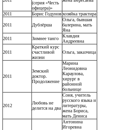
2011
жена Вересаева
(серия «Честь
офицера)»
2011
Борис Годунов
хозяйка трактира
Ольга, бывшая
2011
Дублёрша
балерина, мать
Яна
Клавдия
2011
Зимнее танго
Андреевна
Краткий курс
2011
счастливой
Ольга, заказчица
жизни
Марина
Леонидовна
Земский
Караулова,
2011
доктор.
хирург в
Продолжение
районной
больнице
Соня, учитель
русского языка и
Любовь не
2012
литературы,
делится на два
жена Бориса,
мать Дениса
Антонина
Игоревна