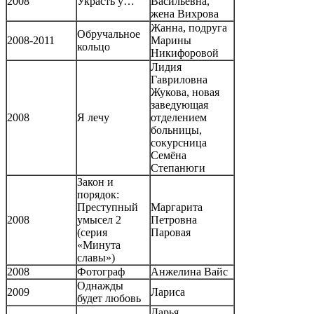
2008
Украсть у…
Васильевна,
жена Вихрова
Жанна, подруга
Обручальное
2008-2011
Марины
кольцо
Никифоровой
Лидия
Гавриловна
Жукова, новая
заведующая
2008
Я лечу
отделением
больницы,
сокурсница
Семёна
Степанюги
Закон и
порядок:
Преступный
Маргарита
2008
умысел 2
Петровна
(серия
Паровая
«Минута
славы»)
2008
Фотограф
Анжелина Вайс
Однажды
2009
Лариса
будет любовь
Дарья