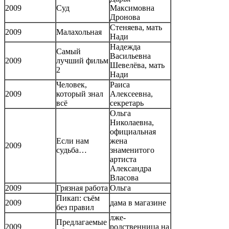
2009
Суд
Максимовна
Дронова
Стеняева, мать
2009
Малахольная
Нади
Надежда
Самый
Васильевна
2009
лучший фильм
Шевелёва, мать
2
Нади
Человек,
Раиса
2009
который знал
Алексеевна,
всё
секретарь
Ольга
Николаевна,
официальная
Если нам
жена
2009
судьба…
знаменитого
артиста
Александра
Власова
2009
Грязная работа
Ольга
Пикап: съём
2009
дама в магазине
без правил
лже-
Предлагаемые
2009
родственница на