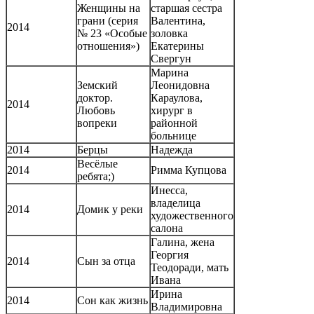
Женщины на
старшая сестра
грани (серия
Валентина,
2014
№ 23 «Особые
золовка
отношения»)
Екатерины
Свергун
Марина
Земский
Леонидовна
доктор.
Караулова,
2014
Любовь
хирург в
вопреки
районной
больнице
2014
Берцы
Надежда
Весёлые
2014
Римма Купцова
ребята;)
Инесса,
владелица
2014
Домик у реки
художественного
салона
Галина, жена
Георгия
2014
Сын за отца
Теодоради, мать
Ивана
Ирина
2014
Сон как жизнь
Владимировна