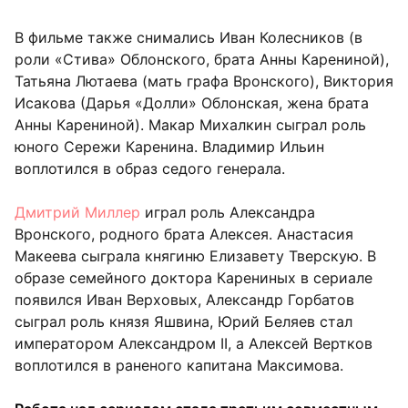
В фильме также снимались Иван Колесников (в
роли «Стива» Облонского, брата Анны Карениной),
Татьяна Лютаева (мать графа Вронского), Виктория
Исакова (Дарья «Долли» Облонская, жена брата
Анны Карениной). Макар Михалкин сыграл роль
юного Сережи Каренина. Владимир Ильин
воплотился в образ седого генерала.
Дмитрий Миллер
играл роль Александра
Вронского, родного брата Алексея. Анастасия
Макеева сыграла княгиню Елизавету Тверскую. В
образе семейного доктора Карениных в сериале
появился Иван Верховых, Александр Горбатов
сыграл роль князя Яшвина, Юрий Беляев стал
императором Александром II, а Алексей Вертков
воплотился в раненого капитана Максимова.