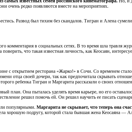
из самых известных семей российского кинематографа.
Но, и 
 они очень редко появляются вместе на мероприятиях.
звестись. Развод был тихим без скандалов. Тигран и Алена суме
го комментария в социальных сетях. В то время шла травля жур
поверить, что такая известная личность, как Кеосаян, интересуе
не с открытием ресторана «Жарко!» в Сочи. Со временем стало п
имени отца своей дочери, так как предпочитала скрывать отношени
второго ребенка Тигран и Маргарита рассказали о своих отношен
ый план. Она пыталась уделять время карьере, но его оставалось
существление решил помочь ей. Он решил научить ее писать сцена
тали популярными.
Маргарита не скрывает, что теперь она счас
обрела хорошую подругу, которой стала бывшая жена Кеосаяна — 