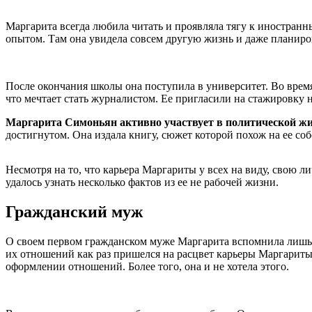
Маргарита всегда любила читать и проявляла тягу к иностранн
опытом. Там она увидела совсем другую жизнь и даже планиров
После окончания школы она поступила в университет. Во время
что мечтает стать журналистом. Ее пригласили на стажировку н
Маргарита Симоньян активно участвует в политической жи
достигнутом. Она издала книгу, сюжет которой похож на ее со
Несмотря на то, что карьера Маргариты у всех на виду, свою л
удалось узнать несколько фактов из ее не рабочей жизни.
Гражданский муж
О своем первом гражданском муже Маргарита вспомнила лишь 
их отношений как раз пришелся на расцвет карьеры Маргариты
оформлении отношений. Более того, она и не хотела этого.