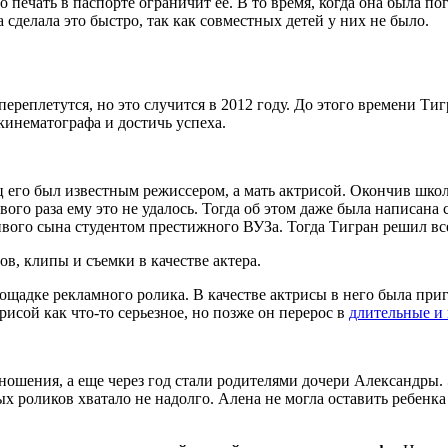
о печать в паспорте ограничит ее. В то время, когда она была п
 сделала это быстро, так как совместных детей у них не было.
реплетутся, но это случится в 2012 году. До этого времени Тиг
кинематографа и достичь успеха.
 его был известным режиссером, а мать актрисой. Окончив школу
го раза ему это не удалось. Тогда об этом даже была написана с
вого сына студентом престижного ВУЗа. Тогда Тигран решил всем 
, клипы и съемки в качестве актера.
ощадке рекламного ролика. В качестве актрисы в него была пр
рисой как что-то серьезное, но позже он перерос в
длительные и
ношения, а еще через год стали родителями дочери Александры.
х роликов хватало не надолго. Алена не могла оставить ребенка