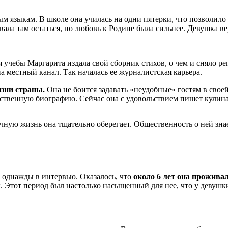
ым языкам. В школе она училась на одни пятерки, что позволил
ала там остаться, но любовь к Родине была сильнее. Девушка ве
 учебы Маргарита издала свой сборник стихов, о чем и сняло ре
а местный канал. Так началась ее журналистская карьера.
зни страны.
Она не боится задавать «неудобные» гостям в своей
бственную биографию. Сейчас она с удовольствием пишет кулина
ичную жизнь она тщательно оберегает. Общественность о ней знае
однажды в интервью. Оказалось, что
около 6 лет она прожив
. Этот период был настолько насыщенный для нее, что у девушки