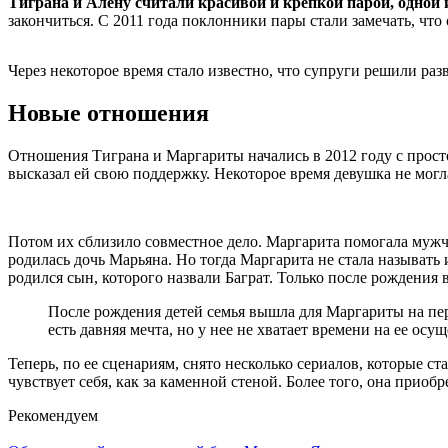
Тиграна и Алену считали красивой и крепкой парой, одной 
закончиться. С 2011 года поклонники пары стали замечать, что
Через некоторое время стало известно, что супруги решили ра
Новые отношения
Отношения Тиграна и Маргариты начались в 2012 году с просто
высказал ей свою поддержку. Некоторое время девушка не могла 
Потом их сблизило совместное дело. Маргарита помогала мужчи
родилась дочь Марьяна. Но тогда Маргарита не стала называть 
родился сын, которого назвали Баграт. Только после рождения 
После рождения детей семья вышла для Маргариты на перв
есть давняя мечта, но у нее не хватает времени на ее о
Теперь, по ее сценариям, снято несколько сериалов, которые с
чувствует себя, как за каменной стеной. Более того, она при
Рекомендуем