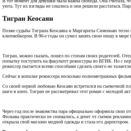
В тот момент для девушки была важна свобода. Она считала, чт
уюта. Тут их взгляды не сошлись и они решили расстаться. Пара
Тигран Кеосаян
Позже судьбы Тиграна Кеосаяна и Маргариты Симоньян тесно пе
клипмейкером. В 90-е годы он сумел занять свою нишу в мире 
Тигран, можно сказать, пошел по стопам своих родителей. Отец
попытку поступить на факультет режиссуры во ВГИК. Но с перво
режиссер пытается всеми способами сделать своего не талантли
Сейчас в копилке режиссера несколько полнометражных фильмов
Со своей первой любовью Кеосаян встретился на съемочной пл
шаги в кино. Тигран не рассматривал этот роман с молодой акт
Через год после знакомства пара официально оформила свои от
Фильмы практически не снимались, а денег от съемок рекламны
открыла свой магазин модной одежды и стала его директором.