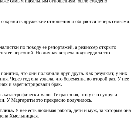
даже самым идеальным отношениям, было суждено
ли сохранить дружеские отношения и общаются теперь семьями.
налистки по поводу ее репортажей, а режиссер открыто
тся ее персоной. Но личная встреча подтвердила это.
онятно, что они полюбили друг друга. Как результат, у них
я. Через год она узнала, что беременна во второй раз. У нее
иях и зарегистрировали брак.
 катастрофически мало. Тигран зная, что у его супруги
рии. У Маргариты это прекрасно получилось.
тлива.
У нее есть любимая работа, дети и муж, за которым она
Алена Хмельницкая.