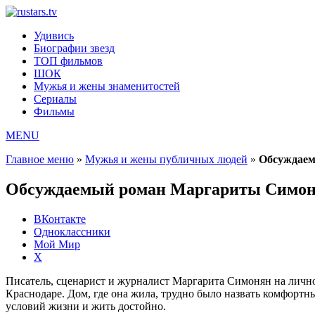
Удивись
Биографии звезд
ТОП фильмов
ШОК
Мужья и жены знаменитостей
Сериалы
Фильмы
MENU
Главное меню
»
Мужья и жены публичных людей
»
Обсуждае
Обсуждаемый роман Маргариты Симо
ВКонтакте
Одноклассники
Мой Мир
X
Писатель, сценарист и журналист Маргарита Симонян на личном
Краснодаре. Дом, где она жила, трудно было назвать комфортны
условий жизни и жить достойно.