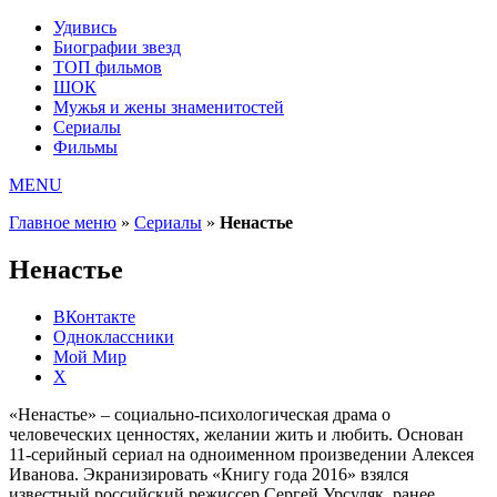
Удивись
Биографии звезд
ТОП фильмов
ШОК
Мужья и жены знаменитостей
Сериалы
Фильмы
MENU
Главное меню
»
Сериалы
»
Ненастье
Ненастье
ВКонтакте
Одноклассники
Мой Мир
X
«Ненастье» – социально-психологическая драма о
человеческих ценностях, желании жить и любить. Основан
11-серийный сериал на одноименном произведении Алексея
Иванова. Экранизировать «Книгу года 2016» взялся
известный российский режиссер Сергей Урсуляк, ранее