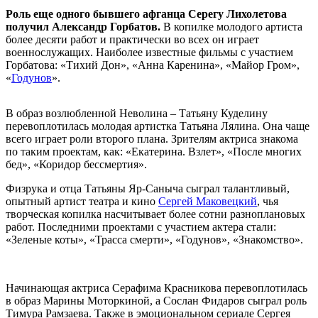
Роль еще одного бывшего афганца Серегу Лихолетова
получил Александр Горбатов.
В копилке молодого артиста
более десяти работ и практически во всех он играет
военнослужащих. Наиболее известные фильмы с участием
Горбатова: «Тихий Дон», «Анна Каренина», «Майор Гром»,
«
Годунов
».
В образ возлюбленной Неволина – Татьяну Куделину
перевоплотилась молодая артистка Татьяна Лялина. Она чаще
всего играет роли второго плана. Зрителям актриса знакома
по таким проектам, как: «Екатерина. Взлет», «После многих
бед», «Коридор бессмертия».
Физрука и отца Татьяны Яр-Саныча сыграл талантливый,
опытный артист театра и кино
Сергей Маковецкий
, чья
творческая копилка насчитывает более сотни разноплановых
работ. Последними проектами с участием актера стали:
«Зеленые коты», «Трасса смерти», «Годунов», «Знакомство».
Начинающая актриса Серафима Красникова перевоплотилась
в образ Марины Моторкиной, а Сослан Фидаров сыграл роль
Тимура Рамзаева. Также в эмоциональном сериале Сергея