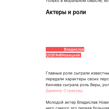
только в моральном смысле, но
Актеры и роли
Вера
Екатерина
Игорь
Даниил
Артур
Ирина
Евгений
Кристина
Мария
Ольга
Владислав
Панфилова
Дубакина
Скляр
Страхов
Ваха
Горячева
Антропов
Исайкина
Антонова
Белинская
Новицкий
Главные роли сыграли известны
передали характеры своих пер
Кинчева сыграла роль Веры, ро
Даниилу Страхову
.
Молодой актер Владислав Новиц
него самого это первая большая