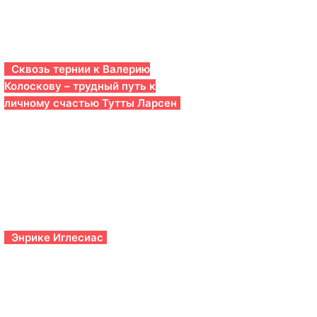
Сквозь тернии к Валерию
Колоскову – трудный путь к
личному счастью Тутты Ларсен
Энрике Иглесиас