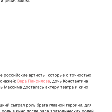
 и физическом.
е российские артисты, которые с точностью
сонажей:
Вера Панфилова
, дочь Константина
ль Максима досталась актеру театра и кино
кий сыграл роль брата главной героини, для
 роль в кино после ряда эпизодических ролей.