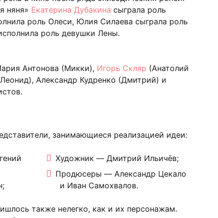
ая няня»
Екатерина Дубакина
сыграла роль
олнила роль Олеси, Юлия Силаева сыграла роль
сполнила роль девушки Лены.
Мария Антонова (Микки),
Игорь Скляр
(Анатолий
(Леонид), Александр Кудренко (Дмитрий) и
истов.
едставители, занимающиеся реализацией идеи:
гений
Художник — Дмитрий Ильичёв;
Продюсеры — Александр Цекало
;
и Иван Самохвалов.
ишлось также нелегко, как и их персонажам.