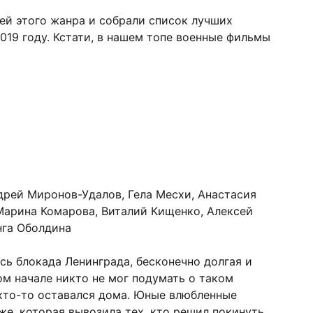
ей этого жанра и собрали список лучших
019 году. Кстати, в нашем топе военные фильмы
рей Миронов-Удалов, Гела Месхи, Анастасия
Марина Комарова, Виталий Кищенко, Алексей
нга Оболдина
ась блокада Ленинграда, бесконечно долгая и
ом начале никто не мог подумать о таком
 кто-то оставался дома. Юные влюбленные
же, которая вывозила тех, кто решил покинуть