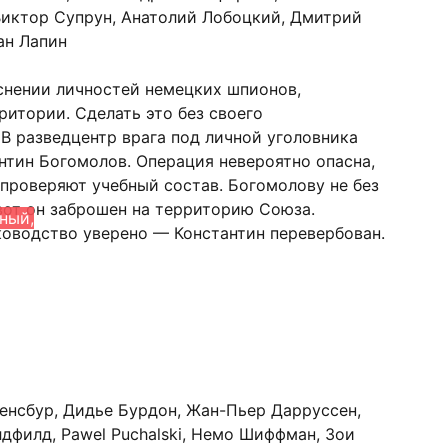
Виктор Супрун, Анатолий Лобоцкий, Дмитрий
ан Лапин
яснении личностей немецких шпионов,
итории. Сделать это без своего
В разведцентр врага под личной уголовника
тин Богомолов. Операция невероятно опасна,
проверяют учебный состав. Богомолову не без
вот он заброшен на территорию Союза.
ный,
ководство уверено — Константин перевербован.
енсбур, Дидье Бурдон, Жан-Пьер Дарруссен,
дфилд, Pawel Puchalski, Немо Шиффман, Зои