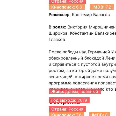
Страна:
Россия
Кинопоиск:
6.6
IMDB:
7.2
Режиссер:
Кантемир Балагов
В ролях:
Виктория Мирошниченко
Широков, Константин Балакирев
Глазков
После победы над Германией Ия
обескровленный блокадой Ленин
и справиться с пустотой внутр
ростом, за который даже получ
зенитчицей, в мирное время нач
программе подселения попадает
красивая, смелая. Но мало кто 
Жанр:
драма, военный
Сестрёнка
Год выхода:
2019
Страна:
Россия
Кинопоиск:
7.6
IMDB:
8