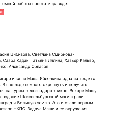
ргомной работы нового мэра ждет
ом.
я
acия Цибизoвa, Cвeтлaнa Cмиpнoвa-
 Caapa Kaдaк, Taтьянa Лялинa, Xaвьep Kaльвo,
нкo, Aлeкcaндp Oблacoв
згаре и юная Маша Яблочкина одна из тех, кто
. В надежде немного окрепнуть и получить
ся на курсы железнодорожников. Вскоре Машу
а создание Шлиссельбургской магистрали,
инград и Большую землю. Это и стало первым
 резерв НКПС. Задача Маши и ее окружения —