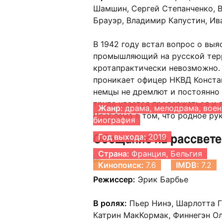
Шамшин, Сергей Степанченко, 
Брауэр, Владимир Капустин, Ив
В 1942 году встал вопрос о вы
промышляющий на русской терр
кротапрактически невозможно. 
проникает офицер НКВД Констан
немцы не дремлют и постоянно 
труда удается продержаться и 
Жанр:
драма, мелодрама, воен
Проблема в том, что родное ру
биография
Обещание на рассвете
Год выхода:
2019
Страна:
Франция, Бельгия
Кинопоиск:
7.6
IMDB:
7.2
Режиссер:
Эрик Барбье
В ролях:
Пьер Нинэ, Шарлотта Г
Катрин МакКормак, Финнегэн Ол