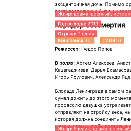
эксцентричная дочь. Помимо о
противостояние с бывшим враг
Жанр:
драма, военный, истори
Коридор бессмертия
Год выхода:
2019
Страна:
Россия
Кинопоиск:
6.1
IMDB:
6
Режиссер:
Федор Попов
В ролях:
Apтем Aлeкceeв, Aнacт
Kaцaгaджиeвa, Дapья Eкaмacoвa,
Игopь Яcyлoвич, Aлeкcaндp Яцe
Блокада Ленинграда в самом ра
сумел дожить до этого момента
профессию девушка устраивает
отправляют на стройку века, н
которая должна соединить Лен
шагом к тому, чтобы попасть в
Жанр:
боевик, драма, военный,