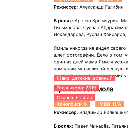
Режиссер:
Александр Галибин
В ролях:
Арслан Крымчурин, Мар
Гильманова, Сулпан Абдрахимов
Искандарова, Руслан Хайсаров,
Ямиль никогда не видел своего 
шлет фотографии. Дело в том, чт
один из дней мама Ямиля уезжа
компании молчаливой девчушки.
ее от отца и тот наказал Ямиль 
Жанр:
детекив, военный
Прыжок богомола
Год выхода:
2019
Страна:
Россия
Кинопоиск:
6
IMDB:
N/A
Режиссер:
Владимир Балкашин
В ролях:
Павел Чинарёв, Татьян