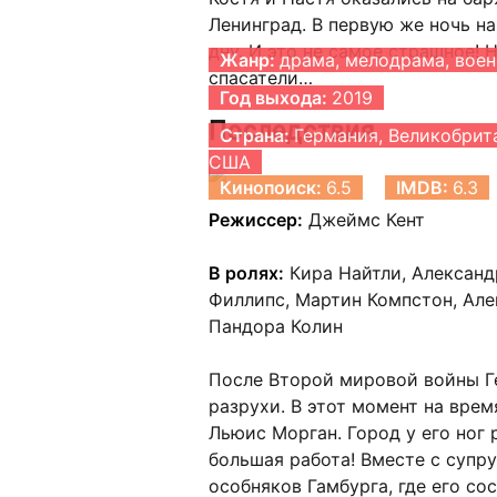
Ленинград. В первую же ночь н
дну. И это не самое страшное!
Жанр:
драма, мелодрама, вое
спасатели…
Год выхода:
2019
Последствия
Страна:
Германия, Великобрит
США
Кинопоиск:
6.5
IMDB:
6.3
Режиссер:
Джеймс Кент
В ролях:
Кира Найтли, Александ
Филлипс, Мартин Компстон, Але
Пандора Колин
После Второй мировой войны Ге
разрухи. В этот момент на вре
Льюис Морган. Город у его ног 
большая работа! Вместе с супр
особняков Гамбурга, где его с