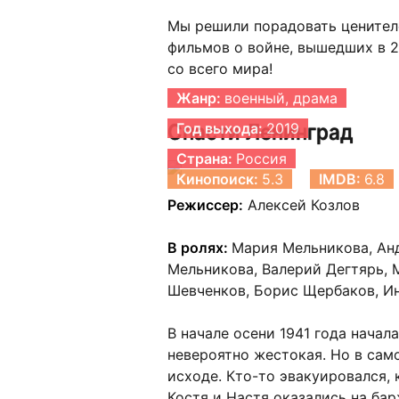
Мы решили порадовать ценител
фильмов о войне, вышедших в 2
со всего мира!
Жанр:
военный, драма
Спасти Ленинград
Год выхода:
2019
Страна:
Россия
Кинопоиск:
5.3
IMDB:
6.8
Режиссер:
Алексей Козлов
В ролях:
Мария Мельникова, Анд
Мельникова, Валерий Дегтярь, 
Шевченков, Борис Щербаков, И
В начале осени 1941 года начал
невероятно жестокая. Но в сам
исходе. Кто-то эвакуировался,
Костя и Настя оказались на бар