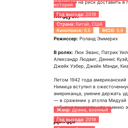
не смотря на риск доставить в
история
Мидуэй
Год выхода:
2019
Страна:
Китай, США
Кинопоиск:
6.6
IMDB:
6.9
Режиссер:
Роланд Эммерих
В ролях:
Люк Эванс, Патрик Уил
Александр Людвиг, Деннис Куэй
Джейк Уэбер, Джейк Мэнди, Ки
Летом 1942 года американский
Нимица вступил в ожесточенну
американца, умение держать уд
— в сражении у атолла Мидуэй
события показали, что именно 
Жанр:
драма, военный
Дылда
Год выхода:
2019