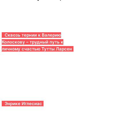
Сквозь тернии к Валерию
Колоскову – трудный путь к
личному счастью Тутты Ларсен
Энрике Иглесиас