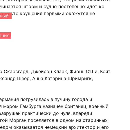
ачинается шторм и судно постепенно идет ко
 На месте крушения первыми окажутся не
нный
ания,
р Скарсгард, Джейсон Кларк, Фионн О’Ши, Кейт
ксандр Шеер, Анна Катарина Шримригк,
рмания погрузилась в пучину голода и
мя мэром Гамбурга назначен британец, военный
разрушен практически до нуля, впереди
угой Морган поселяется в одном из старинных
оседом оказывается немецкий архитектор и его