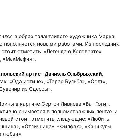
ился в образ талантливого художника Марка.
о пополняется новыми работами. Из последних
стоит отметить: «Легенда о Коловрате»,
, «МакМафия».
 польский артист Даниэль Ольбрыхский
,
ак: «Ода истине», «Тарас Бульба», «Солт»,
Сувенир из Одессы».
рины в картине Сергея Ливнева «Ваг Гоги».
ктивно снимается в полнометражных лентах и
еневой стоит отметить следующие: «Любить
енщина», «Отличница», «Филфак», «Каникулы
а любви».