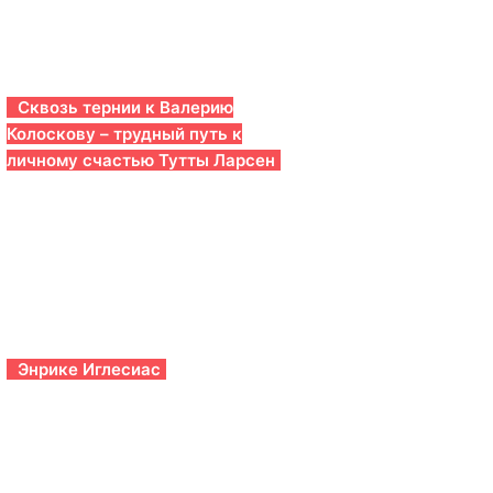
Сквозь тернии к Валерию
Колоскову – трудный путь к
личному счастью Тутты Ларсен
Энрике Иглесиас