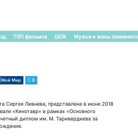
езд
ТОП фильмов
ШОК
Мужья и жены знаменито
Мой Мир
X
та Сергея Ливнева, представлена в июне 2018
вале «Кинотавр» в рамках «Основного
очетный диплом им. М. Таривердиева за
ождение.