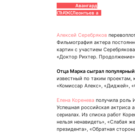
Алексей
Евгений
Наталья
Полина
Александр
Елена
Даниэль
Ольга
Авангард
Серебряков
Ткачук
Негода
Агуреева
Сирин
Коренева
Ольбрыхский
Остроумова
Леонтьев
Алексей Серебряков
перевоплот
Фильмография актера постоянн
картин с участием Серебрякова 
«Доктор Рихтер. Продолжение»
Отца Марка сыграл популярный
известный по таким проектам, к
«Комиссар Алекс», «Диджей», «
Елена Коренева
получила роль И
Успешная российская актриса а
сериалах. Из списка работ Кор
нельзя ненавидеть», «Слабая ж
президента», «Обратная сторон