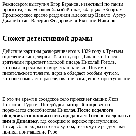
Режиссером выступил Егор Баранов, известный по таким
проектам, как: «Соловей-разбойник», «Фарца», «Sпарта».
Продюсерское кресло разделили Александр Цекало, Артур
Джанибекян, Валерий Федорович и Евгений Никишов.
Сюжет детективной драмы
Действие картины разворачивается в 1829 году в Третьем
отделении канцелярии вблизи хутора Диканька. Перед
зрителями предстает молодой писарь Николай Гоголь,
который переживает творческий кризис. Помимо
писательского таланта, парень обладает особым чутьем,
которое помогает в расследовании загадочных преступлений.
В это же время в соседское село приезжает сыщик Яков
Петрович Гуро из Петербурга, который откровенно
поражается способностям Николая.
После недолгого
общения, столичный гость предлагает Гоголю следовать с
ним в Диканьку
, где совершено дерзкое преступление.
Писарь был родом из этого хутора, поэтому не раздумывая
принял приглашение Гуро.