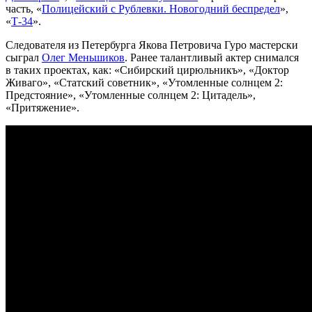
часть, «
Полицейский с Рублевки. Новогодний беспредел
»,
«
Т-34
».
Следователя из Петербурга Якова Петровича Гуро мастерски
сыграл
Олег Меньшиков
. Ранее талантливый актер снимался
в таких проектах, как: «Сибирский цирюльникъ», «Доктор
Живаго», «Статский советник», «Утомленные солнцем 2:
Предстояние», «Утомленные солнцем 2: Цитадель»,
«Притяжение».