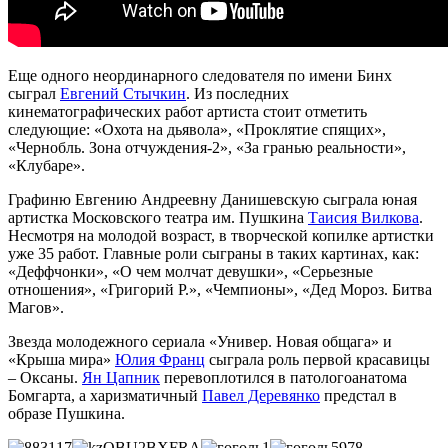
Еще одного неординарного следователя по имени Бинх
сыграл
Евгений Стычкин
. Из последних
кинематографических работ артиста стоит отметить
следующие: «Охота на дьявола», «Проклятие спящих»,
«Чернобль. Зона отчуждения-2», «За гранью реальности»,
«Клубаре».
Графиню Евгению Андреевну Данишевскую сыграла юная
артистка Московского театра им. Пушкина
Таисия Вилкова
.
Несмотря на молодой возраст, в творческой копилке артистки
уже 35 работ. Главные роли сыграны в таких картинах, как:
«Деффчонки», «О чем молчат девушки», «Серьезные
отношения», «Григорий Р.», «Чемпионы», «Дед Мороз. Битва
Магов».
Звезда молодежного сериала «Универ. Новая общага» и
«Крыша мира»
Юлия Франц
сыграла роль первой красавицы
– Оксаны.
Ян Цапник
перевоплотился в патологоанатома
Бомгарта, а харизматичный
Павел Деревянко
предстал в
образе Пушкина.